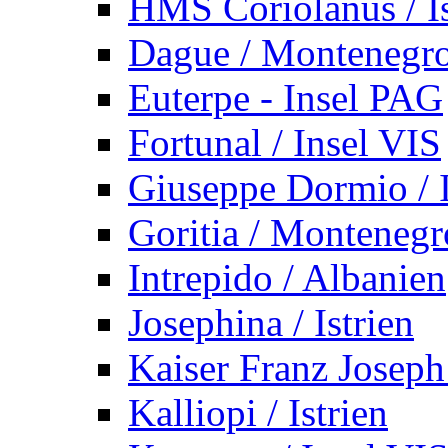
HMS Coriolanus / Is
Dague / Montenegr
Euterpe - Insel PAG
Fortunal / Insel VIS
Giuseppe Dormio / I
Goritia / Montenegr
Intrepido / Albanien
Josephina / Istrien
Kaiser Franz Joseph
Kalliopi / Istrien