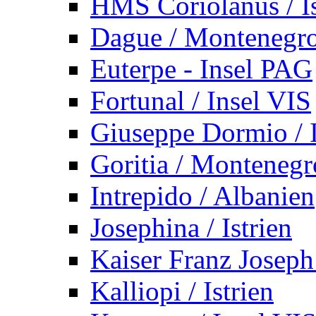
HMS Coriolanus / Is
Dague / Montenegr
Euterpe - Insel PAG
Fortunal / Insel VIS
Giuseppe Dormio / I
Goritia / Montenegr
Intrepido / Albanien
Josephina / Istrien
Kaiser Franz Joseph
Kalliopi / Istrien