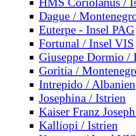
HMS Coriolanus / Is
Dague / Montenegr
Euterpe - Insel PAG
Fortunal / Insel VIS
Giuseppe Dormio / I
Goritia / Montenegr
Intrepido / Albanien
Josephina / Istrien
Kaiser Franz Joseph
Kalliopi / Istrien