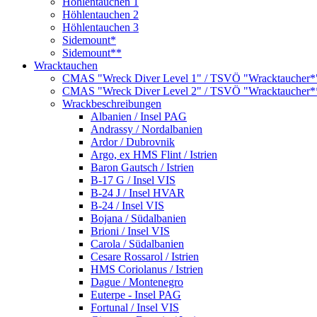
Höhlentauchen 1
Höhlentauchen 2
Höhlentauchen 3
Sidemount*
Sidemount**
Wracktauchen
CMAS "Wreck Diver Level 1" / TSVÖ "Wracktaucher*
CMAS "Wreck Diver Level 2" / TSVÖ "Wracktaucher*
Wrackbeschreibungen
Albanien / Insel PAG
Andrassy / Nordalbanien
Ardor / Dubrovnik
Argo, ex HMS Flint / Istrien
Baron Gautsch / Istrien
B-17 G / Insel VIS
B-24 J / Insel HVAR
B-24 / Insel VIS
Bojana / Südalbanien
Brioni / Insel VIS
Carola / Südalbanien
Cesare Rossarol / Istrien
HMS Coriolanus / Istrien
Dague / Montenegro
Euterpe - Insel PAG
Fortunal / Insel VIS