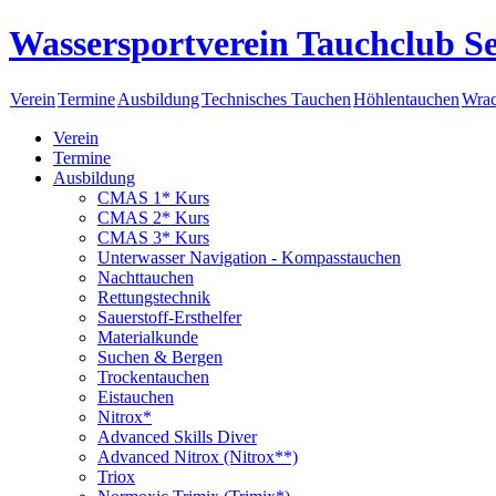
Wassersportverein Tauchclub Se
Verein
Termine
Ausbildung
Technisches Tauchen
Höhlentauchen
Wrac
Verein
Termine
Ausbildung
CMAS 1* Kurs
CMAS 2* Kurs
CMAS 3* Kurs
Unterwasser Navigation - Kompasstauchen
Nachttauchen
Rettungstechnik
Sauerstoff-Ersthelfer
Materialkunde
Suchen & Bergen
Trockentauchen
Eistauchen
Nitrox*
Advanced Skills Diver
Advanced Nitrox (Nitrox**)
Triox