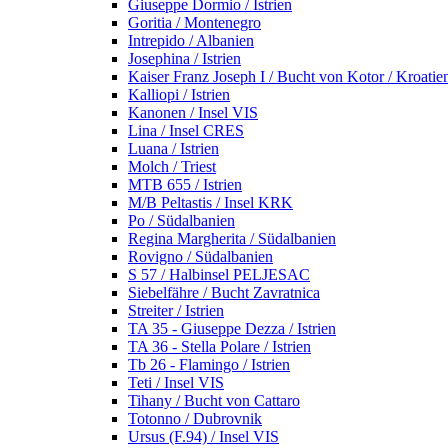
Giuseppe Dormio / Istrien
Goritia / Montenegro
Intrepido / Albanien
Josephina / Istrien
Kaiser Franz Joseph I / Bucht von Kotor / Kroatie
Kalliopi / Istrien
Kanonen / Insel VIS
Lina / Insel CRES
Luana / Istrien
Molch / Triest
MTB 655 / Istrien
M/B Peltastis / Insel KRK
Po / Südalbanien
Regina Margherita / Südalbanien
Rovigno / Südalbanien
S 57 / Halbinsel PELJESAC
Siebelfähre / Bucht Zavratnica
Streiter / Istrien
TA 35 - Giuseppe Dezza / Istrien
TA 36 - Stella Polare / Istrien
Tb 26 - Flamingo / Istrien
Teti / Insel VIS
Tihany / Bucht von Cattaro
Totonno / Dubrovnik
Ursus (F.94) / Insel VIS