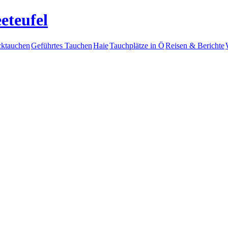
eteufel
ktauchen
Geführtes Tauchen
Haie
Tauchplätze in Ö
Reisen & Berichte