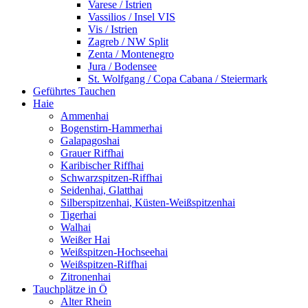
Varese / Istrien
Vassilios / Insel VIS
Vis / Istrien
Zagreb / NW Split
Zenta / Montenegro
Jura / Bodensee
St. Wolfgang / Copa Cabana / Steiermark
Geführtes Tauchen
Haie
Ammenhai
Bogenstirn-Hammerhai
Galapagoshai
Grauer Riffhai
Karibischer Riffhai
Schwarzspitzen-Riffhai
Seidenhai, Glatthai
Silberspitzenhai, Küsten-Weißspitzenhai
Tigerhai
Walhai
Weißer Hai
Weißspitzen-Hochseehai
Weißspitzen-Riffhai
Zitronenhai
Tauchplätze in Ö
Alter Rhein