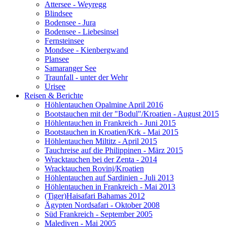
Attersee - Weyregg
Blindsee
Bodensee - Jura
Bodensee - Liebesinsel
Fernsteinsee
Mondsee - Kienbergwand
Plansee
Samaranger See
Traunfall - unter der Wehr
Urisee
Reisen & Berichte
Höhlentauchen Opalmine April 2016
Bootstauchen mit der "Bodul"/Kroatien - August 2015
Höhlentauchen in Frankreich - Juni 2015
Bootstauchen in Kroatien/Krk - Mai 2015
Höhlentauchen Miltitz - April 2015
Tauchreise auf die Philippinen - März 2015
Wracktauchen bei der Zenta - 2014
Wracktauchen Rovinj/Kroatien
Höhlentauchen auf Sardinien - Juli 2013
Höhlentauchen in Frankreich - Mai 2013
(Tiger)Haisafari Bahamas 2012
Ägypten Nordsafari - Oktober 2008
Süd Frankreich - September 2005
Malediven - Mai 2005