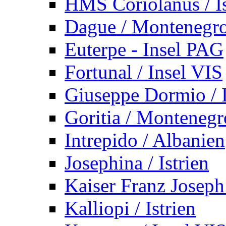
HMS Coriolanus / Is
Dague / Montenegr
Euterpe - Insel PAG
Fortunal / Insel VIS
Giuseppe Dormio / I
Goritia / Montenegr
Intrepido / Albanien
Josephina / Istrien
Kaiser Franz Joseph
Kalliopi / Istrien