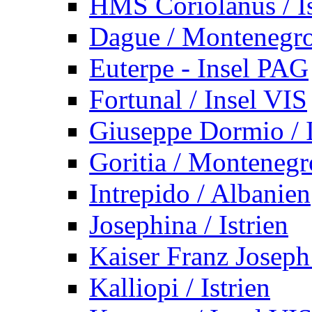
HMS Coriolanus / Is
Dague / Montenegr
Euterpe - Insel PAG
Fortunal / Insel VIS
Giuseppe Dormio / I
Goritia / Montenegr
Intrepido / Albanien
Josephina / Istrien
Kaiser Franz Joseph
Kalliopi / Istrien