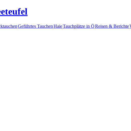
eteufel
ktauchen
Geführtes Tauchen
Haie
Tauchplätze in Ö
Reisen & Berichte