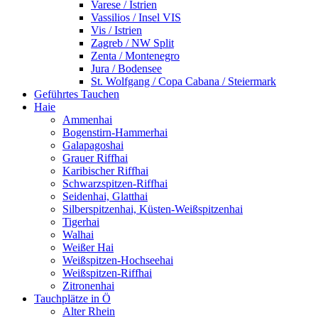
Varese / Istrien
Vassilios / Insel VIS
Vis / Istrien
Zagreb / NW Split
Zenta / Montenegro
Jura / Bodensee
St. Wolfgang / Copa Cabana / Steiermark
Geführtes Tauchen
Haie
Ammenhai
Bogenstirn-Hammerhai
Galapagoshai
Grauer Riffhai
Karibischer Riffhai
Schwarzspitzen-Riffhai
Seidenhai, Glatthai
Silberspitzenhai, Küsten-Weißspitzenhai
Tigerhai
Walhai
Weißer Hai
Weißspitzen-Hochseehai
Weißspitzen-Riffhai
Zitronenhai
Tauchplätze in Ö
Alter Rhein