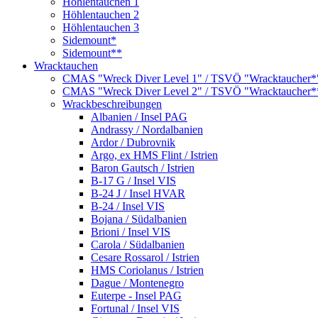
Höhlentauchen 1
Höhlentauchen 2
Höhlentauchen 3
Sidemount*
Sidemount**
Wracktauchen
CMAS "Wreck Diver Level 1" / TSVÖ "Wracktaucher*
CMAS "Wreck Diver Level 2" / TSVÖ "Wracktaucher*
Wrackbeschreibungen
Albanien / Insel PAG
Andrassy / Nordalbanien
Ardor / Dubrovnik
Argo, ex HMS Flint / Istrien
Baron Gautsch / Istrien
B-17 G / Insel VIS
B-24 J / Insel HVAR
B-24 / Insel VIS
Bojana / Südalbanien
Brioni / Insel VIS
Carola / Südalbanien
Cesare Rossarol / Istrien
HMS Coriolanus / Istrien
Dague / Montenegro
Euterpe - Insel PAG
Fortunal / Insel VIS