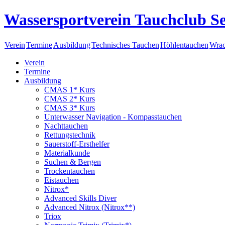
Wassersportverein Tauchclub Se
Verein
Termine
Ausbildung
Technisches Tauchen
Höhlentauchen
Wrac
Verein
Termine
Ausbildung
CMAS 1* Kurs
CMAS 2* Kurs
CMAS 3* Kurs
Unterwasser Navigation - Kompasstauchen
Nachttauchen
Rettungstechnik
Sauerstoff-Ersthelfer
Materialkunde
Suchen & Bergen
Trockentauchen
Eistauchen
Nitrox*
Advanced Skills Diver
Advanced Nitrox (Nitrox**)
Triox