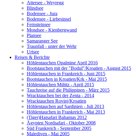
Attersee - Weyregg
Blindsee
Bodensee - Jura
Bodensee - Liebesinsel
Fernsteinsee
Mondsee - Kienbergwand
Plansee
Samaranger See
Traunfall - unter der Wehr
Urisee
Reisen & Berichte
Höhlentauchen Opalmine April 2016
Bootstauchen mit der "Bodul"/Kroatien - August 2015
Höhlentauchen in Frankreich - Juni 2015
Bootstauchen in Kroatien/Krk - Mai 2015
Höhlentauchen Miltitz - April 2015
Tauchreise auf die Philippinen - März 2015
Wracktauchen bei der Zenta - 2014
Wracktauchen Rovinj/Kroatien
Höhlentauchen auf Sardinien - Juli 2013
Höhlentauchen in Frankreich - Mai 2013
(Tiger)Haisafari Bahamas 2012
Ägypten Nordsafari - Oktober 2008
Süd Frankreich - September 2005
Malediven - Mai 2005