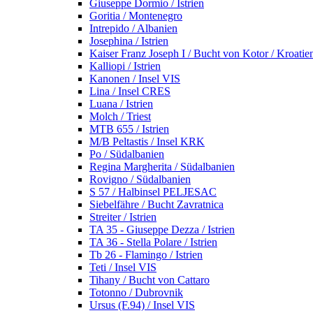
Giuseppe Dormio / Istrien
Goritia / Montenegro
Intrepido / Albanien
Josephina / Istrien
Kaiser Franz Joseph I / Bucht von Kotor / Kroatie
Kalliopi / Istrien
Kanonen / Insel VIS
Lina / Insel CRES
Luana / Istrien
Molch / Triest
MTB 655 / Istrien
M/B Peltastis / Insel KRK
Po / Südalbanien
Regina Margherita / Südalbanien
Rovigno / Südalbanien
S 57 / Halbinsel PELJESAC
Siebelfähre / Bucht Zavratnica
Streiter / Istrien
TA 35 - Giuseppe Dezza / Istrien
TA 36 - Stella Polare / Istrien
Tb 26 - Flamingo / Istrien
Teti / Insel VIS
Tihany / Bucht von Cattaro
Totonno / Dubrovnik
Ursus (F.94) / Insel VIS