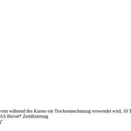
n während des Kurses ein Trockentauchanzug verwendet wird, 10 Tau
S Brevet* Zertifizierung
g"