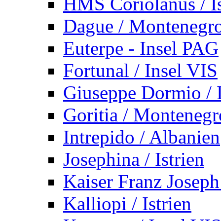
HMS Coriolanus / Is
Dague / Montenegr
Euterpe - Insel PAG
Fortunal / Insel VIS
Giuseppe Dormio / I
Goritia / Montenegr
Intrepido / Albanien
Josephina / Istrien
Kaiser Franz Joseph
Kalliopi / Istrien