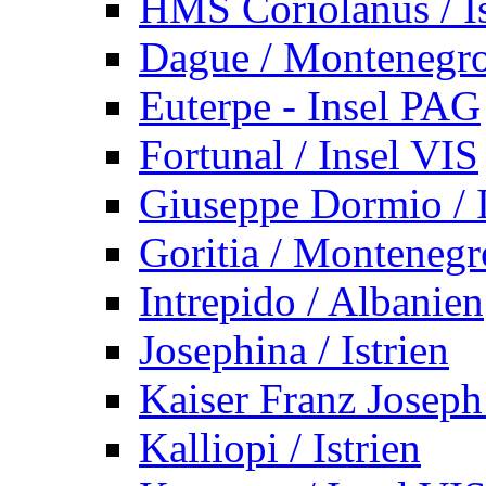
HMS Coriolanus / Is
Dague / Montenegr
Euterpe - Insel PAG
Fortunal / Insel VIS
Giuseppe Dormio / I
Goritia / Montenegr
Intrepido / Albanien
Josephina / Istrien
Kaiser Franz Joseph
Kalliopi / Istrien