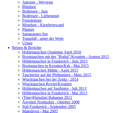
Attersee - Weyregg
Blindsee
Bodensee - Jura
Bodensee - Liebesinsel
Fernsteinsee
Mondsee - Kienbergwand
Plansee
Samaranger See
Traunfall - unter der Wehr
Urisee
Reisen & Berichte
Höhlentauchen Opalmine April 2016
Bootstauchen mit der "Bodul"/Kroatien - August 2015
Höhlentauchen in Frankreich - Juni 2015
Bootstauchen in Kroatien/Krk - Mai 2015
Höhlentauchen Miltitz - April 2015
Tauchreise auf die Philippinen - März 2015
Wracktauchen bei der Zenta - 2014
Wracktauchen Rovinj/Kroatien
Höhlentauchen auf Sardinien - Juli 2013
Höhlentauchen in Frankreich - Mai 2013
(Tiger)Haisafari Bahamas 2012
Ägypten Nordsafari - Oktober 2008
Süd Frankreich - September 2005
Malediven - Mai 2005