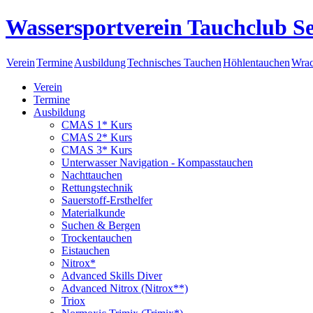
Wassersportverein Tauchclub Se
Verein
Termine
Ausbildung
Technisches Tauchen
Höhlentauchen
Wrac
Verein
Termine
Ausbildung
CMAS 1* Kurs
CMAS 2* Kurs
CMAS 3* Kurs
Unterwasser Navigation - Kompasstauchen
Nachttauchen
Rettungstechnik
Sauerstoff-Ersthelfer
Materialkunde
Suchen & Bergen
Trockentauchen
Eistauchen
Nitrox*
Advanced Skills Diver
Advanced Nitrox (Nitrox**)
Triox