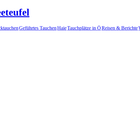
eteufel
ktauchen
Geführtes Tauchen
Haie
Tauchplätze in Ö
Reisen & Berichte