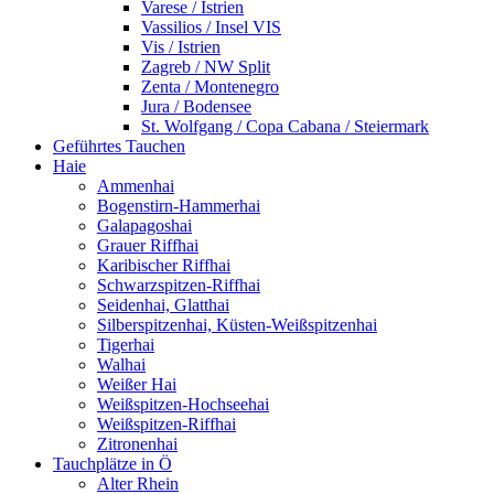
Varese / Istrien
Vassilios / Insel VIS
Vis / Istrien
Zagreb / NW Split
Zenta / Montenegro
Jura / Bodensee
St. Wolfgang / Copa Cabana / Steiermark
Geführtes Tauchen
Haie
Ammenhai
Bogenstirn-Hammerhai
Galapagoshai
Grauer Riffhai
Karibischer Riffhai
Schwarzspitzen-Riffhai
Seidenhai, Glatthai
Silberspitzenhai, Küsten-Weißspitzenhai
Tigerhai
Walhai
Weißer Hai
Weißspitzen-Hochseehai
Weißspitzen-Riffhai
Zitronenhai
Tauchplätze in Ö
Alter Rhein