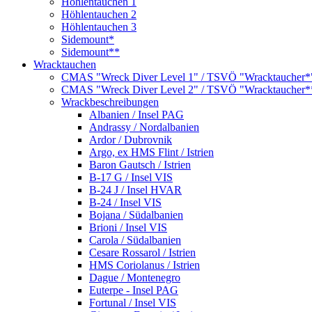
Höhlentauchen 1
Höhlentauchen 2
Höhlentauchen 3
Sidemount*
Sidemount**
Wracktauchen
CMAS "Wreck Diver Level 1" / TSVÖ "Wracktaucher*
CMAS "Wreck Diver Level 2" / TSVÖ "Wracktaucher*
Wrackbeschreibungen
Albanien / Insel PAG
Andrassy / Nordalbanien
Ardor / Dubrovnik
Argo, ex HMS Flint / Istrien
Baron Gautsch / Istrien
B-17 G / Insel VIS
B-24 J / Insel HVAR
B-24 / Insel VIS
Bojana / Südalbanien
Brioni / Insel VIS
Carola / Südalbanien
Cesare Rossarol / Istrien
HMS Coriolanus / Istrien
Dague / Montenegro
Euterpe - Insel PAG
Fortunal / Insel VIS