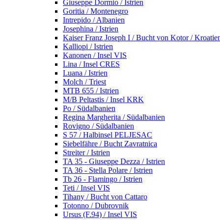
Giuseppe Dormio / Istrien
Goritia / Montenegro
Intrepido / Albanien
Josephina / Istrien
Kaiser Franz Joseph I / Bucht von Kotor / Kroatie
Kalliopi / Istrien
Kanonen / Insel VIS
Lina / Insel CRES
Luana / Istrien
Molch / Triest
MTB 655 / Istrien
M/B Peltastis / Insel KRK
Po / Südalbanien
Regina Margherita / Südalbanien
Rovigno / Südalbanien
S 57 / Halbinsel PELJESAC
Siebelfähre / Bucht Zavratnica
Streiter / Istrien
TA 35 - Giuseppe Dezza / Istrien
TA 36 - Stella Polare / Istrien
Tb 26 - Flamingo / Istrien
Teti / Insel VIS
Tihany / Bucht von Cattaro
Totonno / Dubrovnik
Ursus (F.94) / Insel VIS