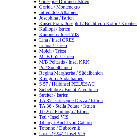
Giuseppe Dormio / Istrien
Goritia / Montenegro
Intrepido / Albanien
Josephina / Istrien
Kaiser Franz Joseph I / Bucht von Kotor / Kroatie
Kalliopi / Istrien
Kanonen / Insel VIS
Lina / Insel CRES
Luana / Istrien
Molch / Triest
MTB 655 / Istrien
M/B Peltastis / Insel KRK
Po / Südalbanien
Regina Margherita / Südalbanien
Rovigno / Südalbanien
S 57 / Halbinsel PELJESAC
Siebelfähre / Bucht Zavratnica
Streiter / Istrien
TA 35 - Giuseppe Dezza / Istrien
TA 36 - Stella Polare / Istrien
Tb 26 - Flamingo / Istrien
Teti / Insel VIS
Tihany / Bucht von Cattaro
Totonno / Dubrovnik
Ursus (F.94) / Insel VIS