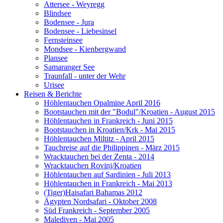
Attersee - Weyregg
Blindsee
Bodensee - Jura
Bodensee - Liebesinsel
Fernsteinsee
Mondsee - Kienbergwand
Plansee
Samaranger See
Traunfall - unter der Wehr
Urisee
Reisen & Berichte
Höhlentauchen Opalmine April 2016
Bootstauchen mit der "Bodul"/Kroatien - August 2015
Höhlentauchen in Frankreich - Juni 2015
Bootstauchen in Kroatien/Krk - Mai 2015
Höhlentauchen Miltitz - April 2015
Tauchreise auf die Philippinen - März 2015
Wracktauchen bei der Zenta - 2014
Wracktauchen Rovinj/Kroatien
Höhlentauchen auf Sardinien - Juli 2013
Höhlentauchen in Frankreich - Mai 2013
(Tiger)Haisafari Bahamas 2012
Ägypten Nordsafari - Oktober 2008
Süd Frankreich - September 2005
Malediven - Mai 2005