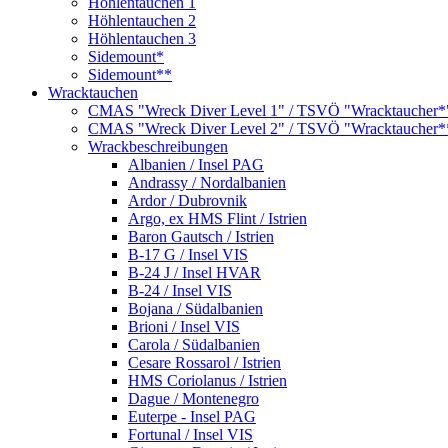
Höhlentauchen 1
Höhlentauchen 2
Höhlentauchen 3
Sidemount*
Sidemount**
Wracktauchen
CMAS "Wreck Diver Level 1" / TSVÖ "Wracktaucher*
CMAS "Wreck Diver Level 2" / TSVÖ "Wracktaucher*
Wrackbeschreibungen
Albanien / Insel PAG
Andrassy / Nordalbanien
Ardor / Dubrovnik
Argo, ex HMS Flint / Istrien
Baron Gautsch / Istrien
B-17 G / Insel VIS
B-24 J / Insel HVAR
B-24 / Insel VIS
Bojana / Südalbanien
Brioni / Insel VIS
Carola / Südalbanien
Cesare Rossarol / Istrien
HMS Coriolanus / Istrien
Dague / Montenegro
Euterpe - Insel PAG
Fortunal / Insel VIS