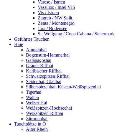
Varese / Istrien
Vassilios / Insel VIS
Vis / Istrien
Zagreb / NW Split
Zenta / Montenegro
Jura / Bodensee
St. Wolfgang / Copa Cabana / Steiermark
Geführtes Tauchen
Haie
Ammenhai
Bogenstirn-Hammerhai
Galapagoshai
Grauer Riffhai
Karibischer Riffhai
Schwarzspitzen-Riffhai
Seidenhai, Glatthai
Silberspitzenhai, Küsten-Weißspitzenhai
Tigerhai
Walhai
Weißer Hai
Weißspitzen-Hochseehai
Weißspitzen-Riffhai
Zitronenhai
Tauchplätze in Ö
Alter Rhein