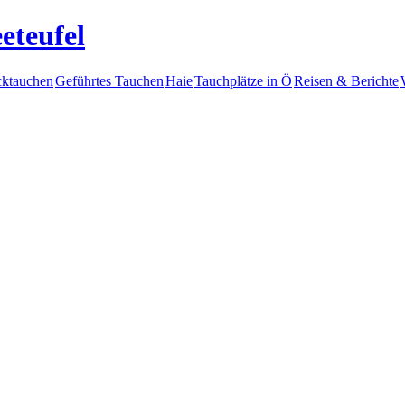
eteufel
ktauchen
Geführtes Tauchen
Haie
Tauchplätze in Ö
Reisen & Berichte