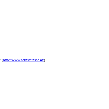
 (
http://www.fernsteinsee.at/
)