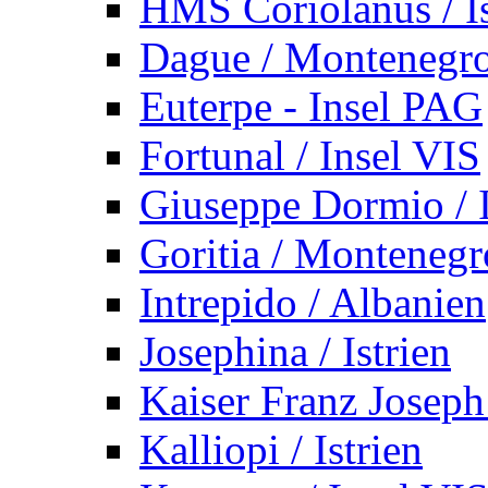
HMS Coriolanus / Is
Dague / Montenegr
Euterpe - Insel PAG
Fortunal / Insel VIS
Giuseppe Dormio / I
Goritia / Montenegr
Intrepido / Albanien
Josephina / Istrien
Kaiser Franz Joseph
Kalliopi / Istrien