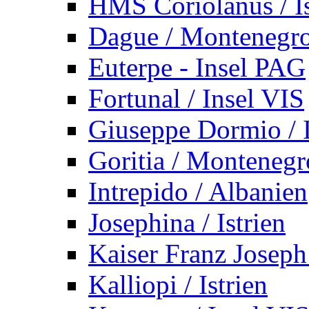
HMS Coriolanus / Is
Dague / Montenegr
Euterpe - Insel PAG
Fortunal / Insel VIS
Giuseppe Dormio / I
Goritia / Montenegr
Intrepido / Albanien
Josephina / Istrien
Kaiser Franz Joseph
Kalliopi / Istrien