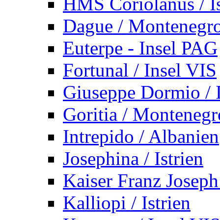
HMS Coriolanus / Is
Dague / Montenegr
Euterpe - Insel PAG
Fortunal / Insel VIS
Giuseppe Dormio / I
Goritia / Montenegr
Intrepido / Albanien
Josephina / Istrien
Kaiser Franz Joseph
Kalliopi / Istrien