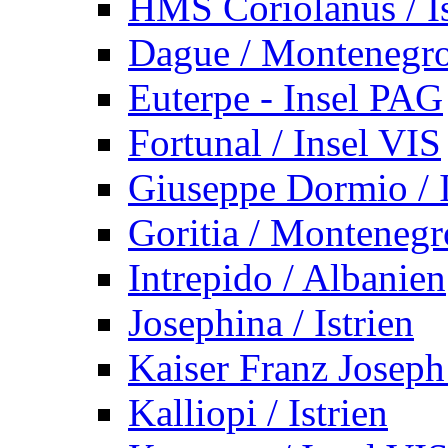
HMS Coriolanus / Is
Dague / Montenegr
Euterpe - Insel PAG
Fortunal / Insel VIS
Giuseppe Dormio / I
Goritia / Montenegr
Intrepido / Albanien
Josephina / Istrien
Kaiser Franz Joseph
Kalliopi / Istrien