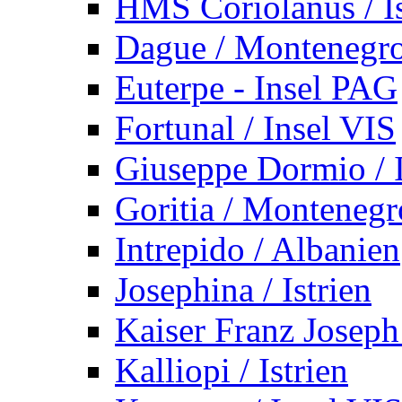
HMS Coriolanus / Is
Dague / Montenegr
Euterpe - Insel PAG
Fortunal / Insel VIS
Giuseppe Dormio / I
Goritia / Montenegr
Intrepido / Albanien
Josephina / Istrien
Kaiser Franz Joseph
Kalliopi / Istrien