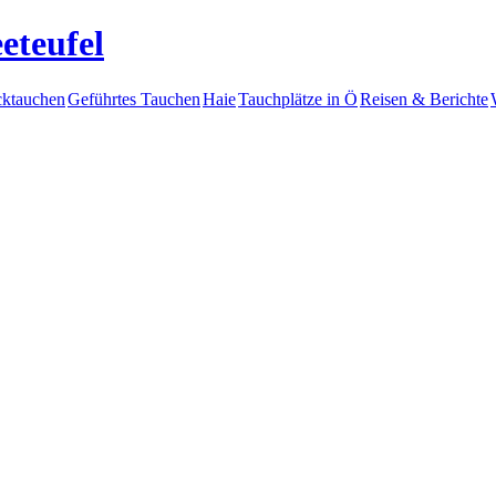
eteufel
ktauchen
Geführtes Tauchen
Haie
Tauchplätze in Ö
Reisen & Berichte