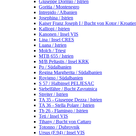
Giuseppe Dormio / Istrien
Goritia / Montenegro
Intrepido / Albanien
Josephina / Istrien
Kaiser Franz Joseph I / Bucht von Kotor / Kroatie
Kalliopi / Istrien
Kanonen / Insel VIS
Lina / Insel CRES
Luana / Istrien
Molch / Triest
MTB 655 / Istrien
M/B Peltastis / Insel KRK
Po / Südalbanien
Regina Margherita / Südalbanien
Rovigno / Südalbanien
S 57 / Halbinsel PELJESAC
Siebelfähre / Bucht Zavratnica
Streiter / Istrien
TA 35 - Giuseppe Dezza / Istrien
TA 36 - Stella Polare / Istrien
Tb 26 - Flamingo / Istrien
Teti / Insel VIS
Tihany / Bucht von Cattaro
Totonno / Dubrovnik
Ursus (F.94) / Insel VIS