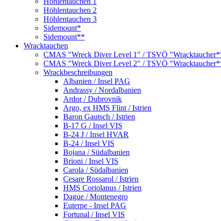
Höhlentauchen 1
Höhlentauchen 2
Höhlentauchen 3
Sidemount*
Sidemount**
Wracktauchen
CMAS "Wreck Diver Level 1" / TSVÖ "Wracktaucher*
CMAS "Wreck Diver Level 2" / TSVÖ "Wracktaucher*
Wrackbeschreibungen
Albanien / Insel PAG
Andrassy / Nordalbanien
Ardor / Dubrovnik
Argo, ex HMS Flint / Istrien
Baron Gautsch / Istrien
B-17 G / Insel VIS
B-24 J / Insel HVAR
B-24 / Insel VIS
Bojana / Südalbanien
Brioni / Insel VIS
Carola / Südalbanien
Cesare Rossarol / Istrien
HMS Coriolanus / Istrien
Dague / Montenegro
Euterpe - Insel PAG
Fortunal / Insel VIS