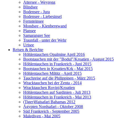
Attersee - Weyregg
Blindsee
Bodensee - Jura
Bodensee - Liebesinsel
Fernsteinsee
Mondsee - Kienbergwand
Plansee
Samaranger See
Traunfall - unter der Wehr
Urisee
Reisen & Berichte
Höhlentauchen Opalmine April 2016
Bootstauchen mit der "Bodul"/Kroatien - August 2015
Höhlentauchen in Frankreich - Juni 2015
Bootstauchen in Kroatien/Krk - Mai 2015
Höhlentauchen Miltitz - April 2015
Tauchreise auf die Philippinen - März 2015
Wracktauchen bei der Zenta - 2014
Wracktauchen Rovinj/Kroatien
Höhlentauchen auf Sardinien - Juli 2013
Höhlentauchen in Frankreich - Mai 2013
(Tiger)Haisafari Bahamas 2012
Ägypten Nordsafari - Oktober 2008
Süd Frankreich - September 2005
Malediven - Mai 2005