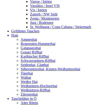
Varese / Istrien
Vassilios / Insel VIS
Vis / Istrien
Zagreb / NW Split
Zenta / Montenegro
Jura / Bodensee
St. Wolfgang / Copa Cabana / Steiermark
Geführtes Tauchen
Haie
Ammenhai
Bogenstirn-Hammerhai
Galapagoshai
Grauer Riffhai
Karibischer Riffhai
Schwarzspitzen-Riffhai
Seidenhai, Glatthai
Silberspitzenhai, Küsten-Weißspitzenhai
Tigerhai
Walhai
Weißer Hai
Weißspitzen-Hochseehai
Weißspitzen-Riffhai
Zitronenhai
Tauchplätze in Ö
Alter Rhein