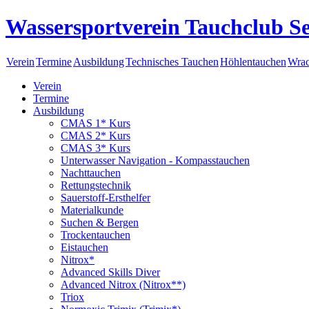
Wassersportverein Tauchclub Se
Verein
Termine
Ausbildung
Technisches Tauchen
Höhlentauchen
Wrac
Verein
Termine
Ausbildung
CMAS 1* Kurs
CMAS 2* Kurs
CMAS 3* Kurs
Unterwasser Navigation - Kompasstauchen
Nachttauchen
Rettungstechnik
Sauerstoff-Ersthelfer
Materialkunde
Suchen & Bergen
Trockentauchen
Eistauchen
Nitrox*
Advanced Skills Diver
Advanced Nitrox (Nitrox**)
Triox