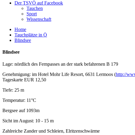
Der TSVÖ auf Facebook
Tauchen
Sport
Wissenschaft
Home
Tauchplätze in Ö
Blindsee
Blindsee
Lage: nördlich des Fernpasses an der stark befahrenen B 179
Genehmigung: im Hotel Mohr Life Resort, 6631 Lermoos (
http://ww
Tageskarte EUR 12,50
Tiefe: 25 m
Temperatur: 11°C
Bergsee auf 1093m
Sicht im August: 10 - 15 m
Zahlreiche Zander und Schleien, Elritzenschwärme