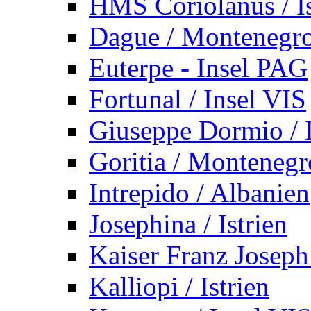
HMS Coriolanus / Is
Dague / Montenegr
Euterpe - Insel PAG
Fortunal / Insel VIS
Giuseppe Dormio / I
Goritia / Montenegr
Intrepido / Albanien
Josephina / Istrien
Kaiser Franz Joseph
Kalliopi / Istrien