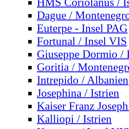
HMS Coriolanus / Is
Dague / Montenegr
Euterpe - Insel PAG
Fortunal / Insel VIS
Giuseppe Dormio / I
Goritia / Montenegr
Intrepido / Albanien
Josephina / Istrien
Kaiser Franz Joseph
Kalliopi / Istrien