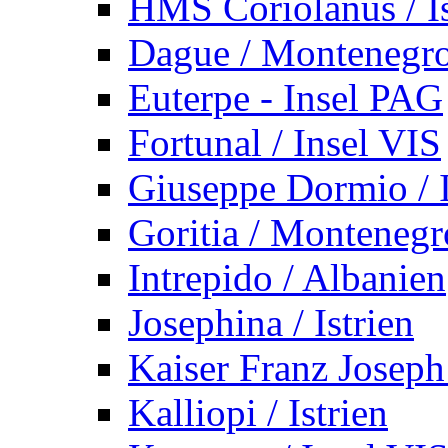
HMS Coriolanus / Is
Dague / Montenegr
Euterpe - Insel PAG
Fortunal / Insel VIS
Giuseppe Dormio / I
Goritia / Montenegr
Intrepido / Albanien
Josephina / Istrien
Kaiser Franz Joseph
Kalliopi / Istrien