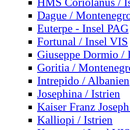
HMS Coriolanus / Is
Dague / Montenegr
Euterpe - Insel PAG
Fortunal / Insel VIS
Giuseppe Dormio / I
Goritia / Montenegr
Intrepido / Albanien
Josephina / Istrien
Kaiser Franz Joseph
Kalliopi / Istrien