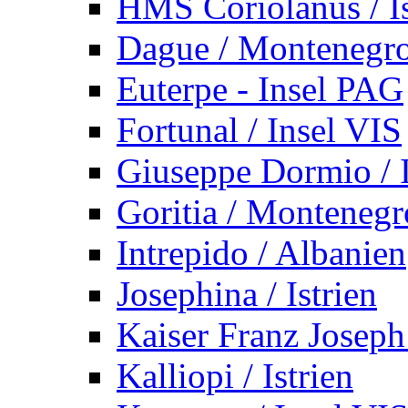
HMS Coriolanus / Is
Dague / Montenegr
Euterpe - Insel PAG
Fortunal / Insel VIS
Giuseppe Dormio / I
Goritia / Montenegr
Intrepido / Albanien
Josephina / Istrien
Kaiser Franz Joseph
Kalliopi / Istrien