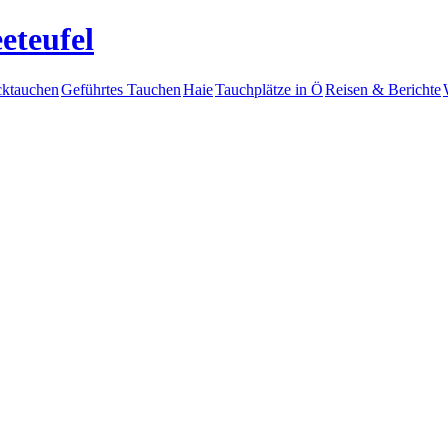
eteufel
ktauchen
Geführtes Tauchen
Haie
Tauchplätze in Ö
Reisen & Berichte