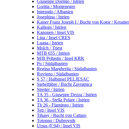
Giuseppe Dormio / Istrien
Goritia / Montenegro
Intrepido / Albanien
Josephina / Istrien
Kaiser Franz Joseph I / Bucht von Kotor / Kroatie
Kalliopi / Istrien
Kanonen / Insel VIS
Lina / Insel CRES
Luana / Istrien
Molch / Triest
MTB 655 / Istrien
M/B Peltastis / Insel KRK
Po / Südalbanien
Regina Margherita / Südalbanien
Rovigno / Südalbanien
S 57 / Halbinsel PELJESAC
Siebelfähre / Bucht Zavratnica
Streiter / Istrien
TA 35 - Giuseppe Dezza / Istrien
TA 36 - Stella Polare / Istrien
Tb 26 - Flamingo / Istrien
Teti / Insel VIS
Tihany / Bucht von Cattaro
Totonno / Dubrovnik
Ursus (F.94) / Insel VIS