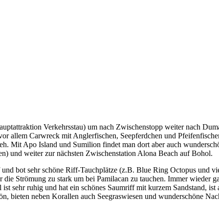
auptattraktion Verkehrsstau) um nach Zwischenstopp weiter nach Dumaq
r allem Carwreck mit Anglerfischen, Seepferdchen und Pfeifenfischen
eh. Mit Apo Island und Sumilion findet man dort aber auch wunderschö
ten) und weiter zur nächsten Zwischenstation Alona Beach auf Bohol.
uf und bot sehr schöne Riff-Tauchplätze (z.B. Blue Ring Octopus und 
 die Strömung zu stark um bei Pamilacan zu tauchen. Immer wieder ga
l ist sehr ruhig und hat ein schönes Saumriff mit kurzem Sandstand, ist
hön, bieten neben Korallen auch Seegraswiesen und wunderschöne Nach