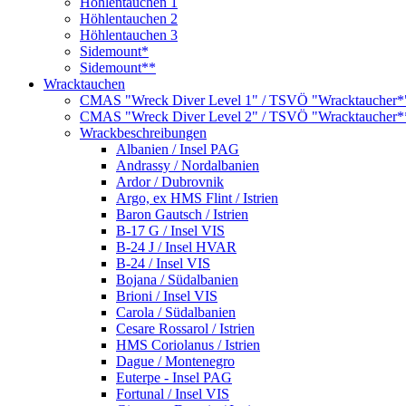
Höhlentauchen 1
Höhlentauchen 2
Höhlentauchen 3
Sidemount*
Sidemount**
Wracktauchen
CMAS "Wreck Diver Level 1" / TSVÖ "Wracktaucher*
CMAS "Wreck Diver Level 2" / TSVÖ "Wracktaucher*
Wrackbeschreibungen
Albanien / Insel PAG
Andrassy / Nordalbanien
Ardor / Dubrovnik
Argo, ex HMS Flint / Istrien
Baron Gautsch / Istrien
B-17 G / Insel VIS
B-24 J / Insel HVAR
B-24 / Insel VIS
Bojana / Südalbanien
Brioni / Insel VIS
Carola / Südalbanien
Cesare Rossarol / Istrien
HMS Coriolanus / Istrien
Dague / Montenegro
Euterpe - Insel PAG
Fortunal / Insel VIS