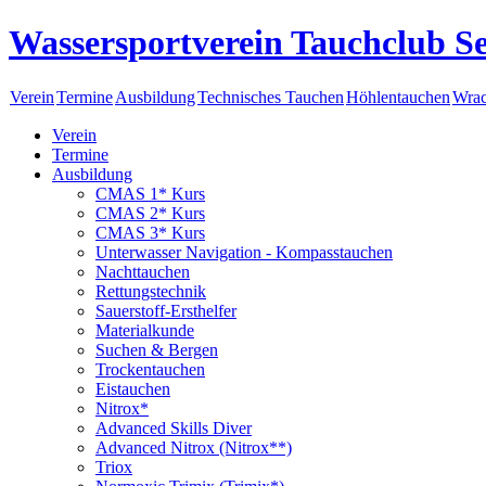
Wassersportverein Tauchclub Se
Verein
Termine
Ausbildung
Technisches Tauchen
Höhlentauchen
Wrac
Verein
Termine
Ausbildung
CMAS 1* Kurs
CMAS 2* Kurs
CMAS 3* Kurs
Unterwasser Navigation - Kompasstauchen
Nachttauchen
Rettungstechnik
Sauerstoff-Ersthelfer
Materialkunde
Suchen & Bergen
Trockentauchen
Eistauchen
Nitrox*
Advanced Skills Diver
Advanced Nitrox (Nitrox**)
Triox