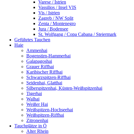
Varese / Istrien
Vassilios / Insel VIS
Vis / Istrien
Zagreb / NW Split
Zenta / Montenegro
Jura / Bodensee
St. Wolfgang / Copa Cabana / Steiermark
Geführtes Tauchen
Haie
Ammenhai
Bogenstirn-Hammerhai
Galapagoshai
Grauer Riffhai
Karibischer Riffhai
Schwarzspitzen-Riffhai
Seidenhai, Glatthai
Silberspitzenhai, Küsten-Weißspitzenhai
Tigerhai
Walhai
Weißer Hai
Weißspitzen-Hochseehai
Weißspitzen-Riffhai
Zitronenhai
Tauchplätze in Ö
Alter Rhein