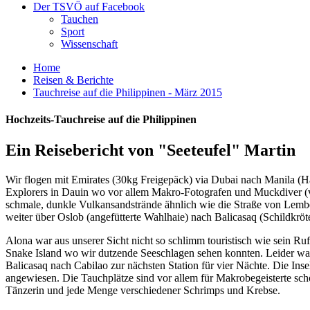
Der TSVÖ auf Facebook
Tauchen
Sport
Wissenschaft
Home
Reisen & Berichte
Tauchreise auf die Philippinen - März 2015
Hochzeits-Tauchreise auf die Philippinen
Ein Reisebericht von "Seeteufel" Martin
Wir flogen mit Emirates (30kg Freigepäck) via Dubai nach Manila (H
Explorers in Dauin wo vor allem Makro-Fotografen und Muckdiver (vo
schmale, dunkle Vulkansandstrände ähnlich wie die Straße von Lemb
weiter über Oslob (angefütterte Wahlhaie) nach Balicasaq (Schildkrö
Alona war aus unserer Sicht nicht so schlimm touristisch wie sein R
Snake Island wo wir dutzende Seeschlagen sehen konnten. Leider war
Balicasaq nach Cabilao zur nächsten Station für vier Nächte. Die Inse
angewiesen. Die Tauchplätze sind vor allem für Makrobegeisterte sc
Tänzerin und jede Menge verschiedener Schrimps und Krebse.