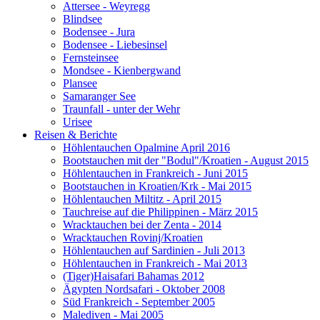
Attersee - Weyregg
Blindsee
Bodensee - Jura
Bodensee - Liebesinsel
Fernsteinsee
Mondsee - Kienbergwand
Plansee
Samaranger See
Traunfall - unter der Wehr
Urisee
Reisen & Berichte
Höhlentauchen Opalmine April 2016
Bootstauchen mit der "Bodul"/Kroatien - August 2015
Höhlentauchen in Frankreich - Juni 2015
Bootstauchen in Kroatien/Krk - Mai 2015
Höhlentauchen Miltitz - April 2015
Tauchreise auf die Philippinen - März 2015
Wracktauchen bei der Zenta - 2014
Wracktauchen Rovinj/Kroatien
Höhlentauchen auf Sardinien - Juli 2013
Höhlentauchen in Frankreich - Mai 2013
(Tiger)Haisafari Bahamas 2012
Ägypten Nordsafari - Oktober 2008
Süd Frankreich - September 2005
Malediven - Mai 2005