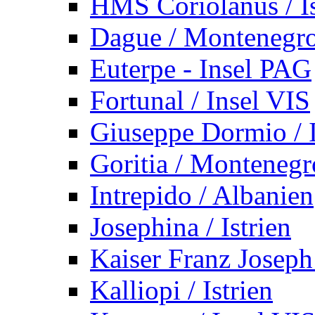
HMS Coriolanus / Is
Dague / Montenegr
Euterpe - Insel PAG
Fortunal / Insel VIS
Giuseppe Dormio / I
Goritia / Montenegr
Intrepido / Albanien
Josephina / Istrien
Kaiser Franz Joseph
Kalliopi / Istrien