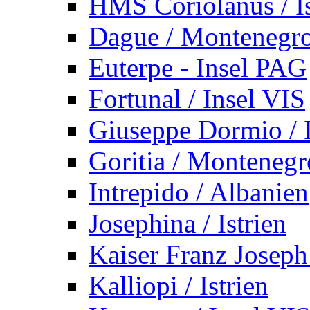
HMS Coriolanus / Is
Dague / Montenegr
Euterpe - Insel PAG
Fortunal / Insel VIS
Giuseppe Dormio / I
Goritia / Montenegr
Intrepido / Albanien
Josephina / Istrien
Kaiser Franz Joseph
Kalliopi / Istrien