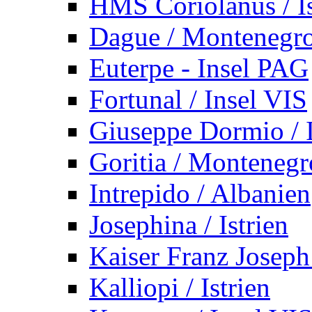
HMS Coriolanus / Is
Dague / Montenegr
Euterpe - Insel PAG
Fortunal / Insel VIS
Giuseppe Dormio / I
Goritia / Montenegr
Intrepido / Albanien
Josephina / Istrien
Kaiser Franz Joseph
Kalliopi / Istrien