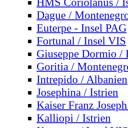
HMS Coriolanus / Is
Dague / Montenegr
Euterpe - Insel PAG
Fortunal / Insel VIS
Giuseppe Dormio / I
Goritia / Montenegr
Intrepido / Albanien
Josephina / Istrien
Kaiser Franz Joseph
Kalliopi / Istrien