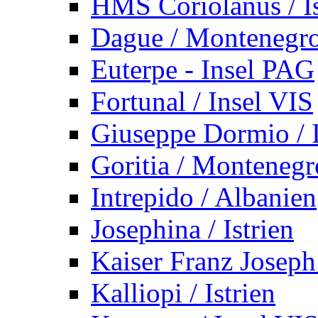
HMS Coriolanus / Is
Dague / Montenegr
Euterpe - Insel PAG
Fortunal / Insel VIS
Giuseppe Dormio / I
Goritia / Montenegr
Intrepido / Albanien
Josephina / Istrien
Kaiser Franz Joseph
Kalliopi / Istrien