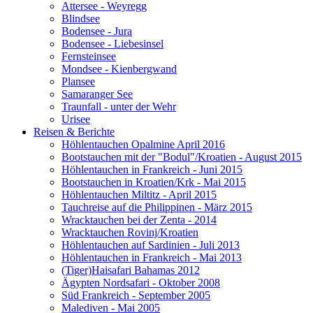
Attersee - Weyregg
Blindsee
Bodensee - Jura
Bodensee - Liebesinsel
Fernsteinsee
Mondsee - Kienbergwand
Plansee
Samaranger See
Traunfall - unter der Wehr
Urisee
Reisen & Berichte
Höhlentauchen Opalmine April 2016
Bootstauchen mit der "Bodul"/Kroatien - August 2015
Höhlentauchen in Frankreich - Juni 2015
Bootstauchen in Kroatien/Krk - Mai 2015
Höhlentauchen Miltitz - April 2015
Tauchreise auf die Philippinen - März 2015
Wracktauchen bei der Zenta - 2014
Wracktauchen Rovinj/Kroatien
Höhlentauchen auf Sardinien - Juli 2013
Höhlentauchen in Frankreich - Mai 2013
(Tiger)Haisafari Bahamas 2012
Ägypten Nordsafari - Oktober 2008
Süd Frankreich - September 2005
Malediven - Mai 2005