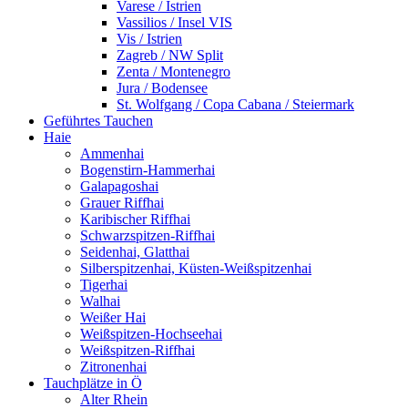
Varese / Istrien
Vassilios / Insel VIS
Vis / Istrien
Zagreb / NW Split
Zenta / Montenegro
Jura / Bodensee
St. Wolfgang / Copa Cabana / Steiermark
Geführtes Tauchen
Haie
Ammenhai
Bogenstirn-Hammerhai
Galapagoshai
Grauer Riffhai
Karibischer Riffhai
Schwarzspitzen-Riffhai
Seidenhai, Glatthai
Silberspitzenhai, Küsten-Weißspitzenhai
Tigerhai
Walhai
Weißer Hai
Weißspitzen-Hochseehai
Weißspitzen-Riffhai
Zitronenhai
Tauchplätze in Ö
Alter Rhein