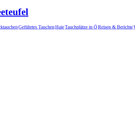
eteufel
ktauchen
Geführtes Tauchen
Haie
Tauchplätze in Ö
Reisen & Berichte