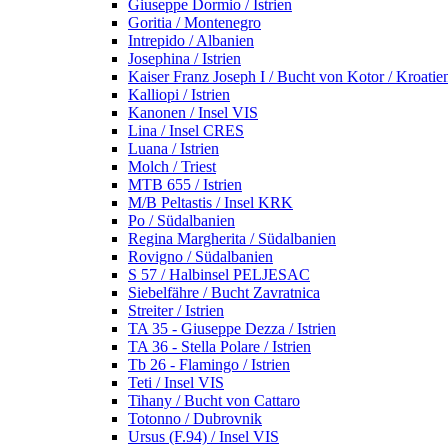
Giuseppe Dormio / Istrien
Goritia / Montenegro
Intrepido / Albanien
Josephina / Istrien
Kaiser Franz Joseph I / Bucht von Kotor / Kroatie
Kalliopi / Istrien
Kanonen / Insel VIS
Lina / Insel CRES
Luana / Istrien
Molch / Triest
MTB 655 / Istrien
M/B Peltastis / Insel KRK
Po / Südalbanien
Regina Margherita / Südalbanien
Rovigno / Südalbanien
S 57 / Halbinsel PELJESAC
Siebelfähre / Bucht Zavratnica
Streiter / Istrien
TA 35 - Giuseppe Dezza / Istrien
TA 36 - Stella Polare / Istrien
Tb 26 - Flamingo / Istrien
Teti / Insel VIS
Tihany / Bucht von Cattaro
Totonno / Dubrovnik
Ursus (F.94) / Insel VIS