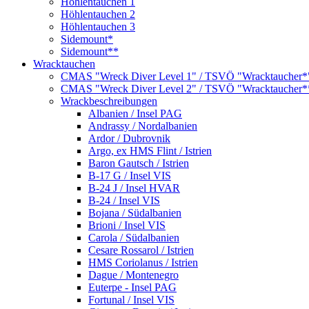
Höhlentauchen 1
Höhlentauchen 2
Höhlentauchen 3
Sidemount*
Sidemount**
Wracktauchen
CMAS "Wreck Diver Level 1" / TSVÖ "Wracktaucher*
CMAS "Wreck Diver Level 2" / TSVÖ "Wracktaucher*
Wrackbeschreibungen
Albanien / Insel PAG
Andrassy / Nordalbanien
Ardor / Dubrovnik
Argo, ex HMS Flint / Istrien
Baron Gautsch / Istrien
B-17 G / Insel VIS
B-24 J / Insel HVAR
B-24 / Insel VIS
Bojana / Südalbanien
Brioni / Insel VIS
Carola / Südalbanien
Cesare Rossarol / Istrien
HMS Coriolanus / Istrien
Dague / Montenegro
Euterpe - Insel PAG
Fortunal / Insel VIS