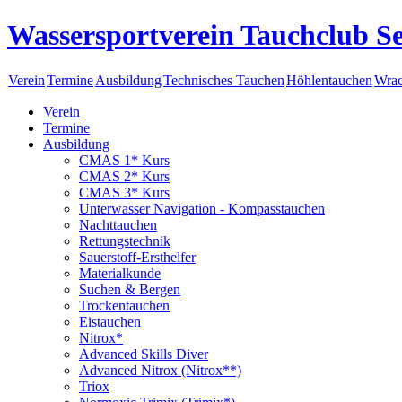
Wassersportverein Tauchclub Se
Verein
Termine
Ausbildung
Technisches Tauchen
Höhlentauchen
Wrac
Verein
Termine
Ausbildung
CMAS 1* Kurs
CMAS 2* Kurs
CMAS 3* Kurs
Unterwasser Navigation - Kompasstauchen
Nachttauchen
Rettungstechnik
Sauerstoff-Ersthelfer
Materialkunde
Suchen & Bergen
Trockentauchen
Eistauchen
Nitrox*
Advanced Skills Diver
Advanced Nitrox (Nitrox**)
Triox