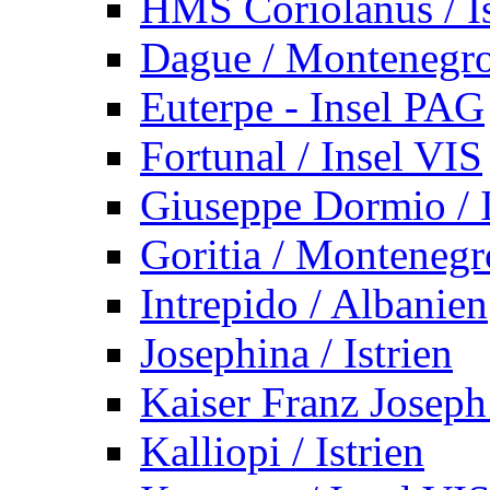
HMS Coriolanus / Is
Dague / Montenegr
Euterpe - Insel PAG
Fortunal / Insel VIS
Giuseppe Dormio / I
Goritia / Montenegr
Intrepido / Albanien
Josephina / Istrien
Kaiser Franz Joseph
Kalliopi / Istrien