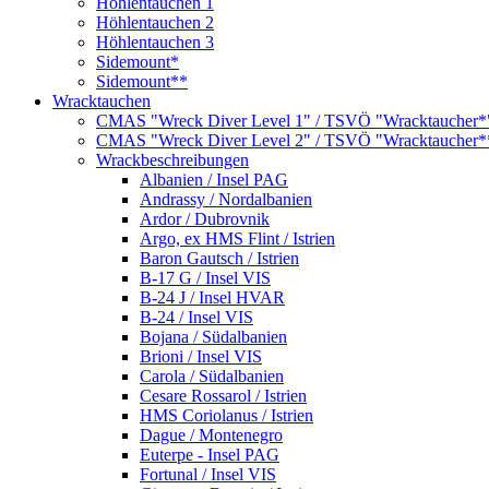
Höhlentauchen 1
Höhlentauchen 2
Höhlentauchen 3
Sidemount*
Sidemount**
Wracktauchen
CMAS "Wreck Diver Level 1" / TSVÖ "Wracktaucher*
CMAS "Wreck Diver Level 2" / TSVÖ "Wracktaucher*
Wrackbeschreibungen
Albanien / Insel PAG
Andrassy / Nordalbanien
Ardor / Dubrovnik
Argo, ex HMS Flint / Istrien
Baron Gautsch / Istrien
B-17 G / Insel VIS
B-24 J / Insel HVAR
B-24 / Insel VIS
Bojana / Südalbanien
Brioni / Insel VIS
Carola / Südalbanien
Cesare Rossarol / Istrien
HMS Coriolanus / Istrien
Dague / Montenegro
Euterpe - Insel PAG
Fortunal / Insel VIS