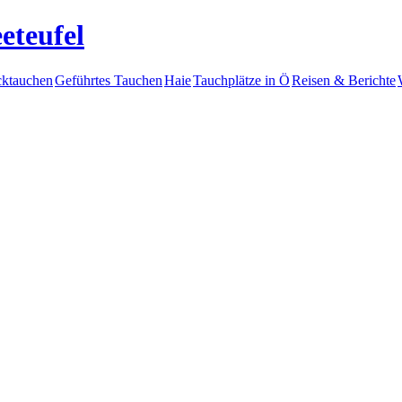
eteufel
ktauchen
Geführtes Tauchen
Haie
Tauchplätze in Ö
Reisen & Berichte