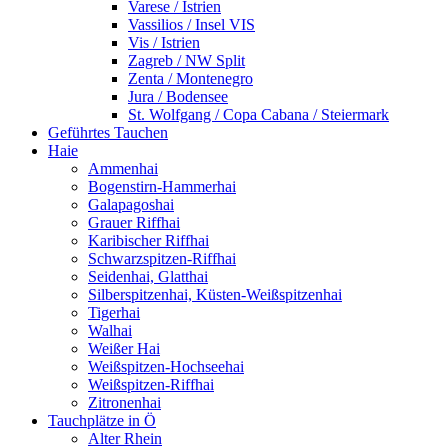
Varese / Istrien
Vassilios / Insel VIS
Vis / Istrien
Zagreb / NW Split
Zenta / Montenegro
Jura / Bodensee
St. Wolfgang / Copa Cabana / Steiermark
Geführtes Tauchen
Haie
Ammenhai
Bogenstirn-Hammerhai
Galapagoshai
Grauer Riffhai
Karibischer Riffhai
Schwarzspitzen-Riffhai
Seidenhai, Glatthai
Silberspitzenhai, Küsten-Weißspitzenhai
Tigerhai
Walhai
Weißer Hai
Weißspitzen-Hochseehai
Weißspitzen-Riffhai
Zitronenhai
Tauchplätze in Ö
Alter Rhein