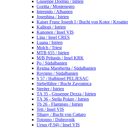
Giuseppe Dormio / Istrien
Goritia / Montenegro
Intrepido / Albanien
Josephina / Istrien
Kaiser Franz Joseph I / Bucht von Kotor / Kroatie
Kalliopi / Istrien
Kanonen / Insel VIS
Lina / Insel CRES
Luana / Istrien
Molch / Triest
MTB 655 / Istrien
M/B Peltastis / Insel KRK
Po / Südalbanien
Regina Margherita / Südalbanien
Rovigno / Südalbanien
S 57 / Halbinsel PELJESAC
Siebelfähre / Bucht Zavratnica
Streiter / Istrien
TA 35 - Giuseppe Dezza / Istrien
TA 36 - Stella Polare / Istrien
Tb 26 - Flamingo / Istrien
Teti / Insel VIS
Tihany / Bucht von Cattaro
Totonno / Dubrovnik
Ursus (F.94) / Insel VIS