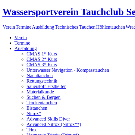
Wassersportverein Tauchclub Se
Verein
Termine
Ausbildung
Technisches Tauchen
Höhlentauchen
Wrac
Verein
Termine
Ausbildung
CMAS 1* Kurs
CMAS 2* Kurs
CMAS 3* Kurs
Unterwasser Navigation - Kompasstauchen
Nachttauchen
Rettungstechnik
Sauerstoff-Ersthelfer
Materialkunde
Suchen & Bergen
Trockentauchen
Eistauchen
Nitrox*
Advanced Skills Diver
Advanced Nitrox (Nitrox**)
Triox