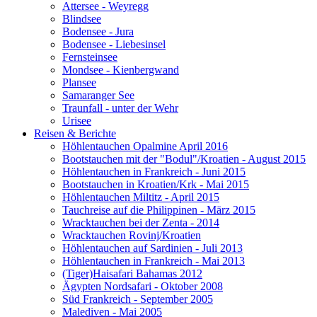
Attersee - Weyregg
Blindsee
Bodensee - Jura
Bodensee - Liebesinsel
Fernsteinsee
Mondsee - Kienbergwand
Plansee
Samaranger See
Traunfall - unter der Wehr
Urisee
Reisen & Berichte
Höhlentauchen Opalmine April 2016
Bootstauchen mit der "Bodul"/Kroatien - August 2015
Höhlentauchen in Frankreich - Juni 2015
Bootstauchen in Kroatien/Krk - Mai 2015
Höhlentauchen Miltitz - April 2015
Tauchreise auf die Philippinen - März 2015
Wracktauchen bei der Zenta - 2014
Wracktauchen Rovinj/Kroatien
Höhlentauchen auf Sardinien - Juli 2013
Höhlentauchen in Frankreich - Mai 2013
(Tiger)Haisafari Bahamas 2012
Ägypten Nordsafari - Oktober 2008
Süd Frankreich - September 2005
Malediven - Mai 2005