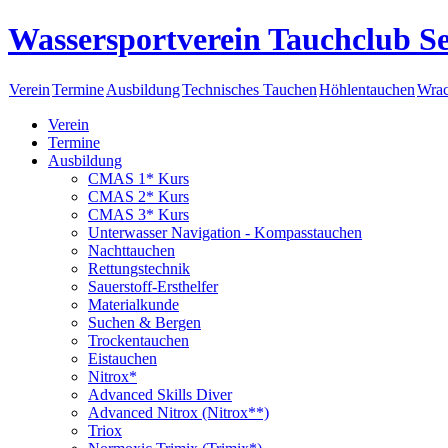
Wassersportverein Tauchclub Se
Verein
Termine
Ausbildung
Technisches Tauchen
Höhlentauchen
Wrac
Verein
Termine
Ausbildung
CMAS 1* Kurs
CMAS 2* Kurs
CMAS 3* Kurs
Unterwasser Navigation - Kompasstauchen
Nachttauchen
Rettungstechnik
Sauerstoff-Ersthelfer
Materialkunde
Suchen & Bergen
Trockentauchen
Eistauchen
Nitrox*
Advanced Skills Diver
Advanced Nitrox (Nitrox**)
Triox