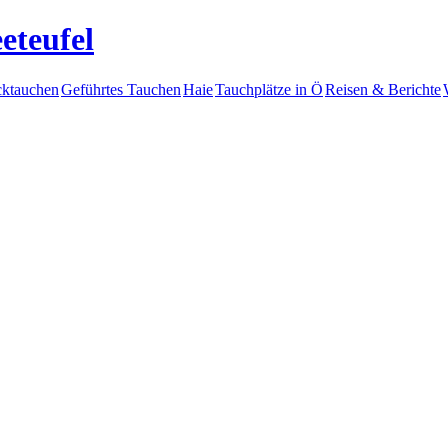
eteufel
ktauchen
Geführtes Tauchen
Haie
Tauchplätze in Ö
Reisen & Berichte