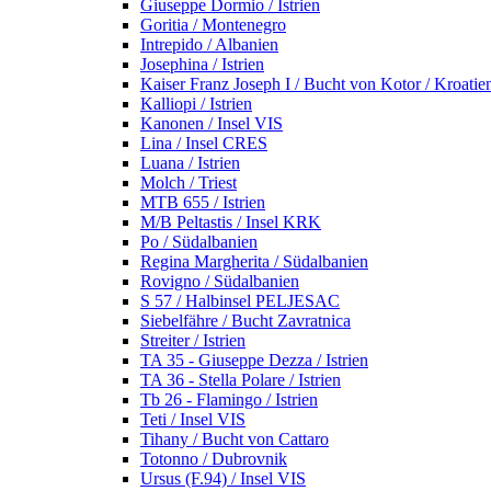
Giuseppe Dormio / Istrien
Goritia / Montenegro
Intrepido / Albanien
Josephina / Istrien
Kaiser Franz Joseph I / Bucht von Kotor / Kroatie
Kalliopi / Istrien
Kanonen / Insel VIS
Lina / Insel CRES
Luana / Istrien
Molch / Triest
MTB 655 / Istrien
M/B Peltastis / Insel KRK
Po / Südalbanien
Regina Margherita / Südalbanien
Rovigno / Südalbanien
S 57 / Halbinsel PELJESAC
Siebelfähre / Bucht Zavratnica
Streiter / Istrien
TA 35 - Giuseppe Dezza / Istrien
TA 36 - Stella Polare / Istrien
Tb 26 - Flamingo / Istrien
Teti / Insel VIS
Tihany / Bucht von Cattaro
Totonno / Dubrovnik
Ursus (F.94) / Insel VIS