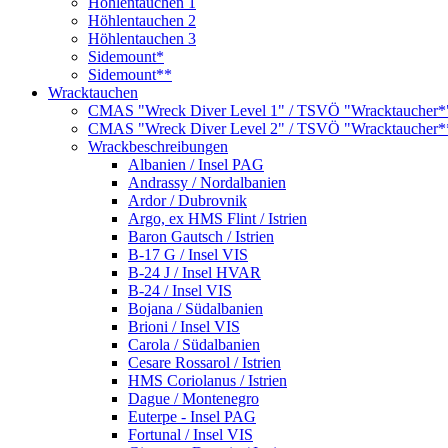
Höhlentauchen 1
Höhlentauchen 2
Höhlentauchen 3
Sidemount*
Sidemount**
Wracktauchen
CMAS "Wreck Diver Level 1" / TSVÖ "Wracktaucher*
CMAS "Wreck Diver Level 2" / TSVÖ "Wracktaucher*
Wrackbeschreibungen
Albanien / Insel PAG
Andrassy / Nordalbanien
Ardor / Dubrovnik
Argo, ex HMS Flint / Istrien
Baron Gautsch / Istrien
B-17 G / Insel VIS
B-24 J / Insel HVAR
B-24 / Insel VIS
Bojana / Südalbanien
Brioni / Insel VIS
Carola / Südalbanien
Cesare Rossarol / Istrien
HMS Coriolanus / Istrien
Dague / Montenegro
Euterpe - Insel PAG
Fortunal / Insel VIS