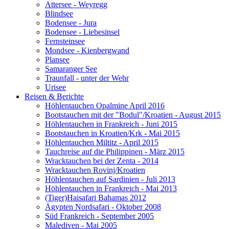
Attersee - Weyregg
Blindsee
Bodensee - Jura
Bodensee - Liebesinsel
Fernsteinsee
Mondsee - Kienbergwand
Plansee
Samaranger See
Traunfall - unter der Wehr
Urisee
Reisen & Berichte
Höhlentauchen Opalmine April 2016
Bootstauchen mit der "Bodul"/Kroatien - August 2015
Höhlentauchen in Frankreich - Juni 2015
Bootstauchen in Kroatien/Krk - Mai 2015
Höhlentauchen Miltitz - April 2015
Tauchreise auf die Philippinen - März 2015
Wracktauchen bei der Zenta - 2014
Wracktauchen Rovinj/Kroatien
Höhlentauchen auf Sardinien - Juli 2013
Höhlentauchen in Frankreich - Mai 2013
(Tiger)Haisafari Bahamas 2012
Ägypten Nordsafari - Oktober 2008
Süd Frankreich - September 2005
Malediven - Mai 2005