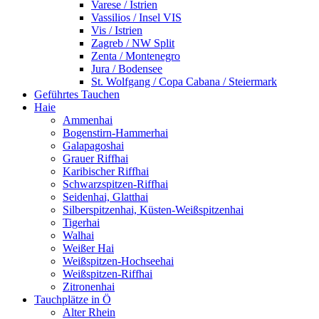
Varese / Istrien
Vassilios / Insel VIS
Vis / Istrien
Zagreb / NW Split
Zenta / Montenegro
Jura / Bodensee
St. Wolfgang / Copa Cabana / Steiermark
Geführtes Tauchen
Haie
Ammenhai
Bogenstirn-Hammerhai
Galapagoshai
Grauer Riffhai
Karibischer Riffhai
Schwarzspitzen-Riffhai
Seidenhai, Glatthai
Silberspitzenhai, Küsten-Weißspitzenhai
Tigerhai
Walhai
Weißer Hai
Weißspitzen-Hochseehai
Weißspitzen-Riffhai
Zitronenhai
Tauchplätze in Ö
Alter Rhein