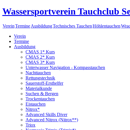
Wassersportverein Tauchclub Se
Verein
Termine
Ausbildung
Technisches Tauchen
Höhlentauchen
Wrac
Verein
Termine
Ausbildung
CMAS 1* Kurs
CMAS 2* Kurs
CMAS 3* Kurs
Unterwasser Navigation - Kompasstauchen
Nachttauchen
Rettungstechnik
Sauerstoff-Ersthelfer
Materialkunde
Suchen & Bergen
Trockentauchen
Eistauchen
Nitrox*
Advanced Skills Diver
Advanced Nitrox (Nitrox**)
Triox