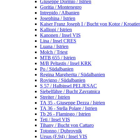
Giuseppe Dormio / Istrien
Goritia / Montenegro
Intrepido / Albanien
Josephina / Istrien
Kaiser Franz Joseph I / Bucht von Kotor / Kroatie
Kalliopi / Istrien
Kanonen / Insel VIS
Lina / Insel CRES
Luana / Istrien
Molch / Triest
MTB 655 / Istrien
M/B Peltastis / Insel KRK
Po / Südalbanien
Regina Margherita / Südalbanien
Rovigno / Südalbanien
S 57 / Halbinsel PELJESAC
Siebelfähre / Bucht Zavratnica
Streiter / Istrien
TA 35 - Giuseppe Dezza / Istrien
TA 36 - Stella Polare / Istrien
Tb 26 - Flamingo / Istrien
Teti / Insel VIS
Tihany / Bucht von Cattaro
Totonno / Dubrovnik
Ursus (F.94) / Insel VIS