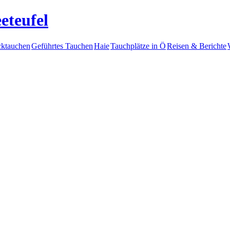
eteufel
ktauchen
Geführtes Tauchen
Haie
Tauchplätze in Ö
Reisen & Berichte