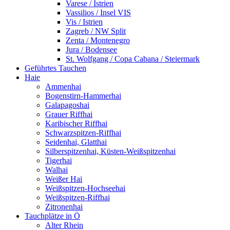
Varese / Istrien
Vassilios / Insel VIS
Vis / Istrien
Zagreb / NW Split
Zenta / Montenegro
Jura / Bodensee
St. Wolfgang / Copa Cabana / Steiermark
Geführtes Tauchen
Haie
Ammenhai
Bogenstirn-Hammerhai
Galapagoshai
Grauer Riffhai
Karibischer Riffhai
Schwarzspitzen-Riffhai
Seidenhai, Glatthai
Silberspitzenhai, Küsten-Weißspitzenhai
Tigerhai
Walhai
Weißer Hai
Weißspitzen-Hochseehai
Weißspitzen-Riffhai
Zitronenhai
Tauchplätze in Ö
Alter Rhein