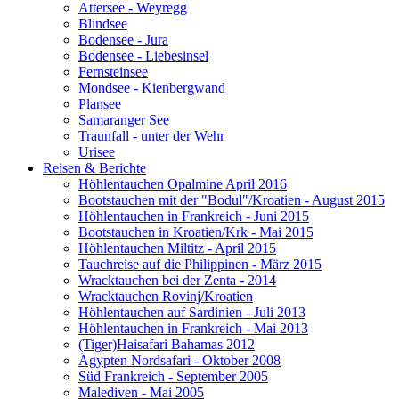
Attersee - Weyregg
Blindsee
Bodensee - Jura
Bodensee - Liebesinsel
Fernsteinsee
Mondsee - Kienbergwand
Plansee
Samaranger See
Traunfall - unter der Wehr
Urisee
Reisen & Berichte
Höhlentauchen Opalmine April 2016
Bootstauchen mit der "Bodul"/Kroatien - August 2015
Höhlentauchen in Frankreich - Juni 2015
Bootstauchen in Kroatien/Krk - Mai 2015
Höhlentauchen Miltitz - April 2015
Tauchreise auf die Philippinen - März 2015
Wracktauchen bei der Zenta - 2014
Wracktauchen Rovinj/Kroatien
Höhlentauchen auf Sardinien - Juli 2013
Höhlentauchen in Frankreich - Mai 2013
(Tiger)Haisafari Bahamas 2012
Ägypten Nordsafari - Oktober 2008
Süd Frankreich - September 2005
Malediven - Mai 2005