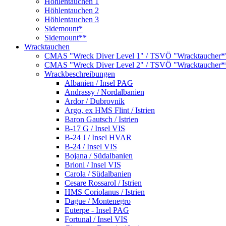
Höhlentauchen 1
Höhlentauchen 2
Höhlentauchen 3
Sidemount*
Sidemount**
Wracktauchen
CMAS "Wreck Diver Level 1" / TSVÖ "Wracktaucher*
CMAS "Wreck Diver Level 2" / TSVÖ "Wracktaucher*
Wrackbeschreibungen
Albanien / Insel PAG
Andrassy / Nordalbanien
Ardor / Dubrovnik
Argo, ex HMS Flint / Istrien
Baron Gautsch / Istrien
B-17 G / Insel VIS
B-24 J / Insel HVAR
B-24 / Insel VIS
Bojana / Südalbanien
Brioni / Insel VIS
Carola / Südalbanien
Cesare Rossarol / Istrien
HMS Coriolanus / Istrien
Dague / Montenegro
Euterpe - Insel PAG
Fortunal / Insel VIS