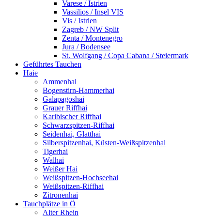
Varese / Istrien
Vassilios / Insel VIS
Vis / Istrien
Zagreb / NW Split
Zenta / Montenegro
Jura / Bodensee
St. Wolfgang / Copa Cabana / Steiermark
Geführtes Tauchen
Haie
Ammenhai
Bogenstirn-Hammerhai
Galapagoshai
Grauer Riffhai
Karibischer Riffhai
Schwarzspitzen-Riffhai
Seidenhai, Glatthai
Silberspitzenhai, Küsten-Weißspitzenhai
Tigerhai
Walhai
Weißer Hai
Weißspitzen-Hochseehai
Weißspitzen-Riffhai
Zitronenhai
Tauchplätze in Ö
Alter Rhein