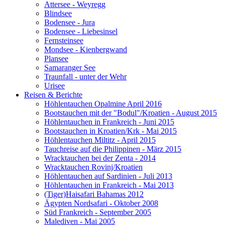
Attersee - Weyregg
Blindsee
Bodensee - Jura
Bodensee - Liebesinsel
Fernsteinsee
Mondsee - Kienbergwand
Plansee
Samaranger See
Traunfall - unter der Wehr
Urisee
Reisen & Berichte
Höhlentauchen Opalmine April 2016
Bootstauchen mit der "Bodul"/Kroatien - August 2015
Höhlentauchen in Frankreich - Juni 2015
Bootstauchen in Kroatien/Krk - Mai 2015
Höhlentauchen Miltitz - April 2015
Tauchreise auf die Philippinen - März 2015
Wracktauchen bei der Zenta - 2014
Wracktauchen Rovinj/Kroatien
Höhlentauchen auf Sardinien - Juli 2013
Höhlentauchen in Frankreich - Mai 2013
(Tiger)Haisafari Bahamas 2012
Ägypten Nordsafari - Oktober 2008
Süd Frankreich - September 2005
Malediven - Mai 2005