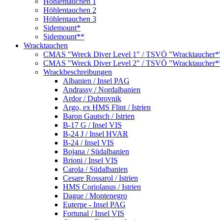
Höhlentauchen 1
Höhlentauchen 2
Höhlentauchen 3
Sidemount*
Sidemount**
Wracktauchen
CMAS "Wreck Diver Level 1" / TSVÖ "Wracktaucher*
CMAS "Wreck Diver Level 2" / TSVÖ "Wracktaucher*
Wrackbeschreibungen
Albanien / Insel PAG
Andrassy / Nordalbanien
Ardor / Dubrovnik
Argo, ex HMS Flint / Istrien
Baron Gautsch / Istrien
B-17 G / Insel VIS
B-24 J / Insel HVAR
B-24 / Insel VIS
Bojana / Südalbanien
Brioni / Insel VIS
Carola / Südalbanien
Cesare Rossarol / Istrien
HMS Coriolanus / Istrien
Dague / Montenegro
Euterpe - Insel PAG
Fortunal / Insel VIS