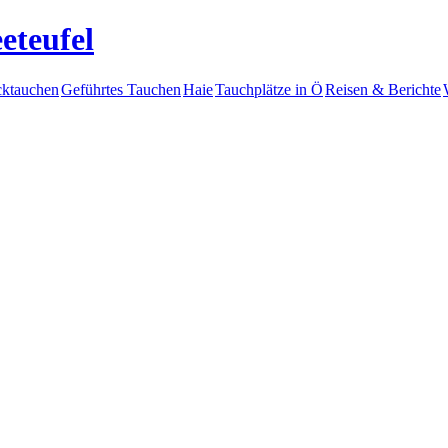
eteufel
ktauchen
Geführtes Tauchen
Haie
Tauchplätze in Ö
Reisen & Berichte