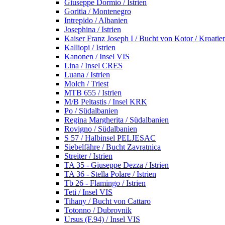
Giuseppe Dormio / Istrien
Goritia / Montenegro
Intrepido / Albanien
Josephina / Istrien
Kaiser Franz Joseph I / Bucht von Kotor / Kroatie
Kalliopi / Istrien
Kanonen / Insel VIS
Lina / Insel CRES
Luana / Istrien
Molch / Triest
MTB 655 / Istrien
M/B Peltastis / Insel KRK
Po / Südalbanien
Regina Margherita / Südalbanien
Rovigno / Südalbanien
S 57 / Halbinsel PELJESAC
Siebelfähre / Bucht Zavratnica
Streiter / Istrien
TA 35 - Giuseppe Dezza / Istrien
TA 36 - Stella Polare / Istrien
Tb 26 - Flamingo / Istrien
Teti / Insel VIS
Tihany / Bucht von Cattaro
Totonno / Dubrovnik
Ursus (F.94) / Insel VIS