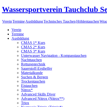
Wassersportverein Tauchclub Se
Verein
Termine
Ausbildung
Technisches Tauchen
Höhlentauchen
Wrac
Verein
Termine
Ausbildung
CMAS 1* Kurs
CMAS 2* Kurs
CMAS 3* Kurs
Unterwasser Navigation - Kompasstauchen
Nachttauchen
Rettungstechnik
Sauerstoff-Ersthelfer
Materialkunde
Suchen & Bergen
Trockentauchen
Eistauchen
Nitrox*
Advanced Skills Diver
Advanced Nitrox (Nitrox**)
Triox