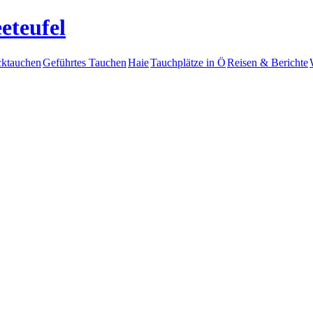
eteufel
ktauchen
Geführtes Tauchen
Haie
Tauchplätze in Ö
Reisen & Berichte