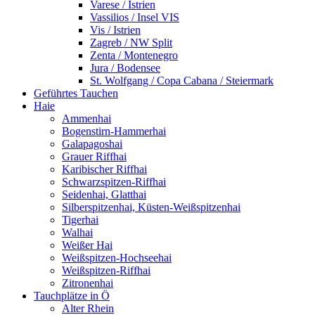
Varese / Istrien
Vassilios / Insel VIS
Vis / Istrien
Zagreb / NW Split
Zenta / Montenegro
Jura / Bodensee
St. Wolfgang / Copa Cabana / Steiermark
Geführtes Tauchen
Haie
Ammenhai
Bogenstirn-Hammerhai
Galapagoshai
Grauer Riffhai
Karibischer Riffhai
Schwarzspitzen-Riffhai
Seidenhai, Glatthai
Silberspitzenhai, Küsten-Weißspitzenhai
Tigerhai
Walhai
Weißer Hai
Weißspitzen-Hochseehai
Weißspitzen-Riffhai
Zitronenhai
Tauchplätze in Ö
Alter Rhein