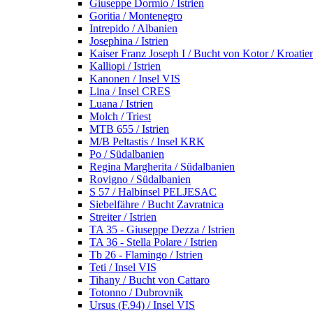
Giuseppe Dormio / Istrien
Goritia / Montenegro
Intrepido / Albanien
Josephina / Istrien
Kaiser Franz Joseph I / Bucht von Kotor / Kroatie
Kalliopi / Istrien
Kanonen / Insel VIS
Lina / Insel CRES
Luana / Istrien
Molch / Triest
MTB 655 / Istrien
M/B Peltastis / Insel KRK
Po / Südalbanien
Regina Margherita / Südalbanien
Rovigno / Südalbanien
S 57 / Halbinsel PELJESAC
Siebelfähre / Bucht Zavratnica
Streiter / Istrien
TA 35 - Giuseppe Dezza / Istrien
TA 36 - Stella Polare / Istrien
Tb 26 - Flamingo / Istrien
Teti / Insel VIS
Tihany / Bucht von Cattaro
Totonno / Dubrovnik
Ursus (F.94) / Insel VIS