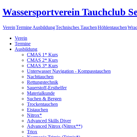
Wassersportverein Tauchclub Se
Verein
Termine
Ausbildung
Technisches Tauchen
Höhlentauchen
Wrac
Verein
Termine
Ausbildung
CMAS 1* Kurs
CMAS 2* Kurs
CMAS 3* Kurs
Unterwasser Navigation - Kompasstauchen
Nachttauchen
Rettungstechnik
Sauerstoff-Ersthelfer
Materialkunde
Suchen & Bergen
Trockentauchen
Eistauchen
Nitrox*
Advanced Skills Diver
Advanced Nitrox (Nitrox**)
Triox