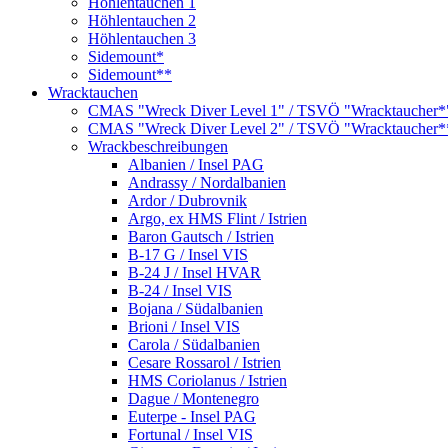
Höhlentauchen 1
Höhlentauchen 2
Höhlentauchen 3
Sidemount*
Sidemount**
Wracktauchen
CMAS "Wreck Diver Level 1" / TSVÖ "Wracktaucher*
CMAS "Wreck Diver Level 2" / TSVÖ "Wracktaucher*
Wrackbeschreibungen
Albanien / Insel PAG
Andrassy / Nordalbanien
Ardor / Dubrovnik
Argo, ex HMS Flint / Istrien
Baron Gautsch / Istrien
B-17 G / Insel VIS
B-24 J / Insel HVAR
B-24 / Insel VIS
Bojana / Südalbanien
Brioni / Insel VIS
Carola / Südalbanien
Cesare Rossarol / Istrien
HMS Coriolanus / Istrien
Dague / Montenegro
Euterpe - Insel PAG
Fortunal / Insel VIS