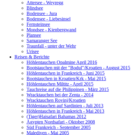
Attersee - Weyregg
Blindsee
Bodensee - Jura
Bodensee - Liebesinsel
Fernsteinsee
Mondsee - Kienbergwand
Plansee
Samaranger See
Traunfall - unter der Wehr
Urisee
Reisen & Berichte
Höhlentauchen Opalmine April 2016
Bootstauchen mit der "Bodul"/Kroatien - August 2015
Höhlentauchen in Frankreich - Juni 2015
Bootstauchen in Kroatien/Krk - Mai 2015
Höhlentauchen Miltitz - April 2015
Tauchreise auf die Philippinen - März 2015
Wracktauchen bei der Zenta - 2014
Wracktauchen Rovinj/Kroatien
Höhlentauchen auf Sardinien - Juli 2013
Höhlentauchen in Frankreich - Mai 2013
(Tiger)Haisafari Bahamas 2012
Ägypten Nordsafari - Oktober 2008
Süd Frankreich - September 2005
Malediven - Mai 2005