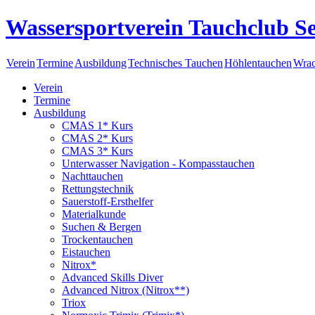
Wassersportverein Tauchclub Se
Verein
Termine
Ausbildung
Technisches Tauchen
Höhlentauchen
Wrac
Verein
Termine
Ausbildung
CMAS 1* Kurs
CMAS 2* Kurs
CMAS 3* Kurs
Unterwasser Navigation - Kompasstauchen
Nachttauchen
Rettungstechnik
Sauerstoff-Ersthelfer
Materialkunde
Suchen & Bergen
Trockentauchen
Eistauchen
Nitrox*
Advanced Skills Diver
Advanced Nitrox (Nitrox**)
Triox