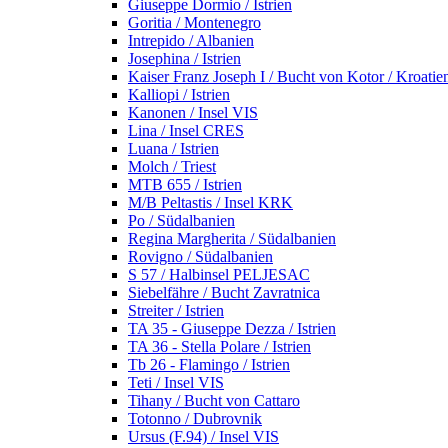
Giuseppe Dormio / Istrien
Goritia / Montenegro
Intrepido / Albanien
Josephina / Istrien
Kaiser Franz Joseph I / Bucht von Kotor / Kroatie
Kalliopi / Istrien
Kanonen / Insel VIS
Lina / Insel CRES
Luana / Istrien
Molch / Triest
MTB 655 / Istrien
M/B Peltastis / Insel KRK
Po / Südalbanien
Regina Margherita / Südalbanien
Rovigno / Südalbanien
S 57 / Halbinsel PELJESAC
Siebelfähre / Bucht Zavratnica
Streiter / Istrien
TA 35 - Giuseppe Dezza / Istrien
TA 36 - Stella Polare / Istrien
Tb 26 - Flamingo / Istrien
Teti / Insel VIS
Tihany / Bucht von Cattaro
Totonno / Dubrovnik
Ursus (F.94) / Insel VIS