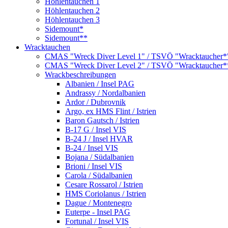
Höhlentauchen 1
Höhlentauchen 2
Höhlentauchen 3
Sidemount*
Sidemount**
Wracktauchen
CMAS "Wreck Diver Level 1" / TSVÖ "Wracktaucher*
CMAS "Wreck Diver Level 2" / TSVÖ "Wracktaucher*
Wrackbeschreibungen
Albanien / Insel PAG
Andrassy / Nordalbanien
Ardor / Dubrovnik
Argo, ex HMS Flint / Istrien
Baron Gautsch / Istrien
B-17 G / Insel VIS
B-24 J / Insel HVAR
B-24 / Insel VIS
Bojana / Südalbanien
Brioni / Insel VIS
Carola / Südalbanien
Cesare Rossarol / Istrien
HMS Coriolanus / Istrien
Dague / Montenegro
Euterpe - Insel PAG
Fortunal / Insel VIS