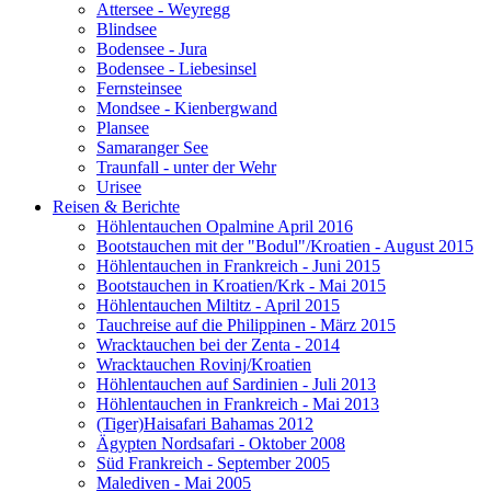
Attersee - Weyregg
Blindsee
Bodensee - Jura
Bodensee - Liebesinsel
Fernsteinsee
Mondsee - Kienbergwand
Plansee
Samaranger See
Traunfall - unter der Wehr
Urisee
Reisen & Berichte
Höhlentauchen Opalmine April 2016
Bootstauchen mit der "Bodul"/Kroatien - August 2015
Höhlentauchen in Frankreich - Juni 2015
Bootstauchen in Kroatien/Krk - Mai 2015
Höhlentauchen Miltitz - April 2015
Tauchreise auf die Philippinen - März 2015
Wracktauchen bei der Zenta - 2014
Wracktauchen Rovinj/Kroatien
Höhlentauchen auf Sardinien - Juli 2013
Höhlentauchen in Frankreich - Mai 2013
(Tiger)Haisafari Bahamas 2012
Ägypten Nordsafari - Oktober 2008
Süd Frankreich - September 2005
Malediven - Mai 2005