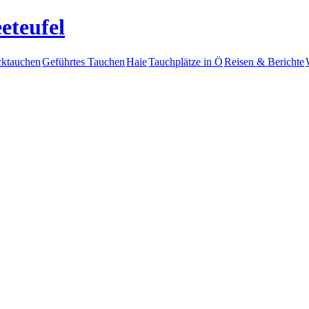
eteufel
ktauchen
Geführtes Tauchen
Haie
Tauchplätze in Ö
Reisen & Berichte