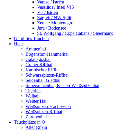
Varese / Istrien
Vassilios / Insel VIS
Vis / Istrien
Zagreb / NW Split
Zenta / Montenegro
Jura / Bodensee
St. Wolfgang / Copa Cabana / Steiermark
Geführtes Tauchen
Haie
Ammenhai
Bogenstirn-Hammerhai
Galapagoshai
Grauer Riffhai
Karibischer Riffhai
Schwarzspitzen-Riffhai
Seidenhai, Glatthai
Silberspitzenhai, Küsten-Weißspitzenhai
Tigerhai
Walhai
Weißer Hai
Weißspitzen-Hochseehai
Weißspitzen-Riffhai
Zitronenhai
Tauchplätze in Ö
Alter Rhein