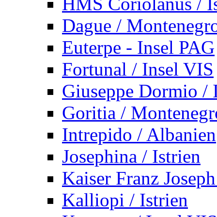
HMS Coriolanus / Is
Dague / Montenegr
Euterpe - Insel PAG
Fortunal / Insel VIS
Giuseppe Dormio / I
Goritia / Montenegr
Intrepido / Albanien
Josephina / Istrien
Kaiser Franz Joseph
Kalliopi / Istrien