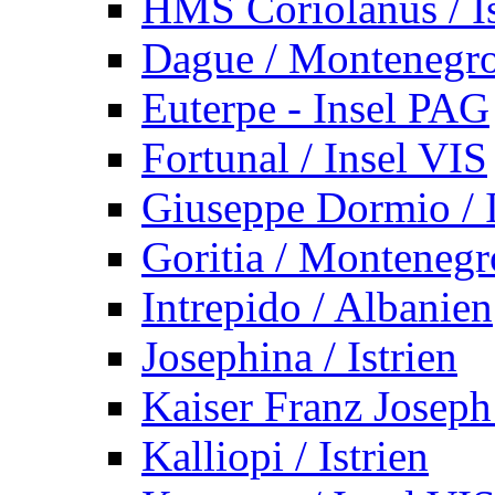
HMS Coriolanus / Is
Dague / Montenegr
Euterpe - Insel PAG
Fortunal / Insel VIS
Giuseppe Dormio / I
Goritia / Montenegr
Intrepido / Albanien
Josephina / Istrien
Kaiser Franz Joseph
Kalliopi / Istrien