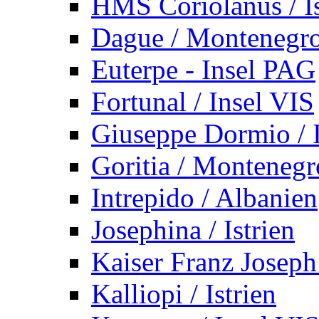
HMS Coriolanus / Is
Dague / Montenegr
Euterpe - Insel PAG
Fortunal / Insel VIS
Giuseppe Dormio / I
Goritia / Montenegr
Intrepido / Albanien
Josephina / Istrien
Kaiser Franz Joseph
Kalliopi / Istrien