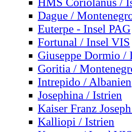
HMS Coriolanus / Is
Dague / Montenegr
Euterpe - Insel PAG
Fortunal / Insel VIS
Giuseppe Dormio / I
Goritia / Montenegr
Intrepido / Albanien
Josephina / Istrien
Kaiser Franz Joseph
Kalliopi / Istrien