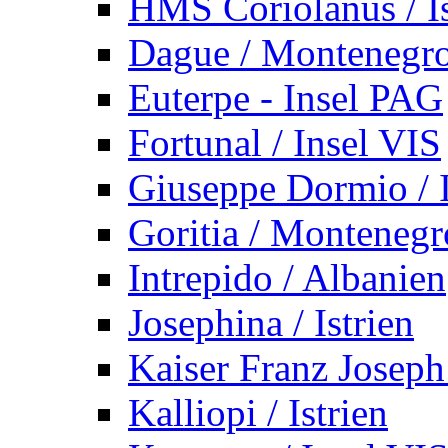
HMS Coriolanus / Is
Dague / Montenegr
Euterpe - Insel PAG
Fortunal / Insel VIS
Giuseppe Dormio / I
Goritia / Montenegr
Intrepido / Albanien
Josephina / Istrien
Kaiser Franz Joseph
Kalliopi / Istrien