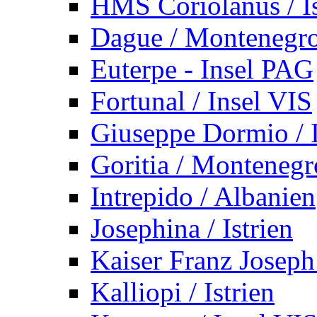
HMS Coriolanus / Is
Dague / Montenegr
Euterpe - Insel PAG
Fortunal / Insel VIS
Giuseppe Dormio / I
Goritia / Montenegr
Intrepido / Albanien
Josephina / Istrien
Kaiser Franz Joseph
Kalliopi / Istrien