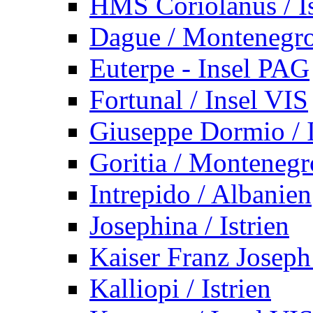
HMS Coriolanus / Is
Dague / Montenegr
Euterpe - Insel PAG
Fortunal / Insel VIS
Giuseppe Dormio / I
Goritia / Montenegr
Intrepido / Albanien
Josephina / Istrien
Kaiser Franz Joseph
Kalliopi / Istrien