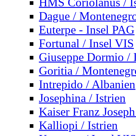
HMS Coriolanus / Is
Dague / Montenegr
Euterpe - Insel PAG
Fortunal / Insel VIS
Giuseppe Dormio / I
Goritia / Montenegr
Intrepido / Albanien
Josephina / Istrien
Kaiser Franz Joseph
Kalliopi / Istrien