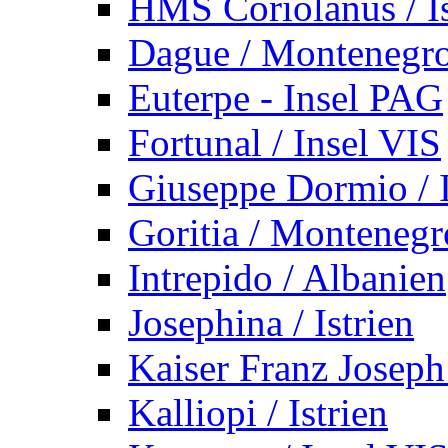
HMS Coriolanus / Is
Dague / Montenegr
Euterpe - Insel PAG
Fortunal / Insel VIS
Giuseppe Dormio / I
Goritia / Montenegr
Intrepido / Albanien
Josephina / Istrien
Kaiser Franz Joseph
Kalliopi / Istrien