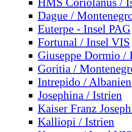
HMS Coriolanus / Is
Dague / Montenegr
Euterpe - Insel PAG
Fortunal / Insel VIS
Giuseppe Dormio / I
Goritia / Montenegr
Intrepido / Albanien
Josephina / Istrien
Kaiser Franz Joseph
Kalliopi / Istrien