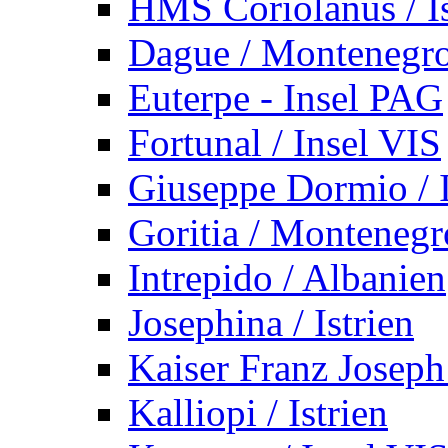
HMS Coriolanus / Is
Dague / Montenegr
Euterpe - Insel PAG
Fortunal / Insel VIS
Giuseppe Dormio / I
Goritia / Montenegr
Intrepido / Albanien
Josephina / Istrien
Kaiser Franz Joseph
Kalliopi / Istrien