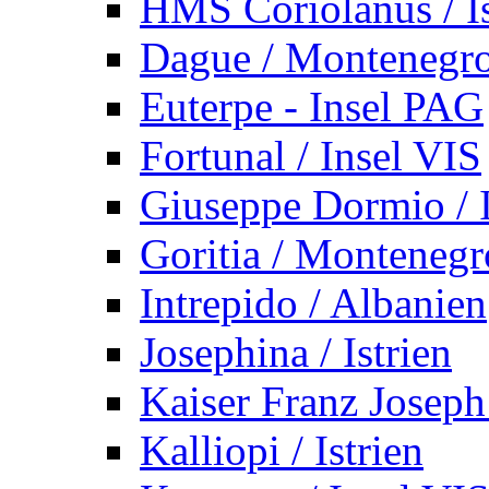
HMS Coriolanus / Is
Dague / Montenegr
Euterpe - Insel PAG
Fortunal / Insel VIS
Giuseppe Dormio / I
Goritia / Montenegr
Intrepido / Albanien
Josephina / Istrien
Kaiser Franz Joseph
Kalliopi / Istrien