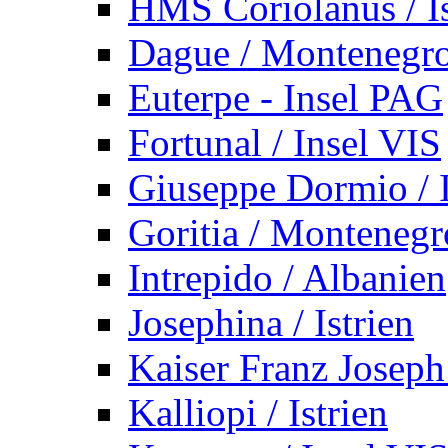
HMS Coriolanus / Is
Dague / Montenegr
Euterpe - Insel PAG
Fortunal / Insel VIS
Giuseppe Dormio / I
Goritia / Montenegr
Intrepido / Albanien
Josephina / Istrien
Kaiser Franz Joseph
Kalliopi / Istrien