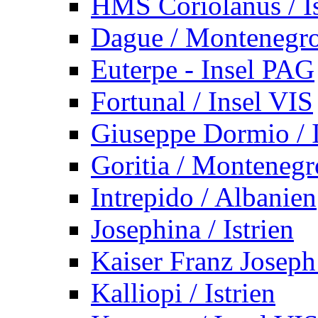
HMS Coriolanus / Is
Dague / Montenegr
Euterpe - Insel PAG
Fortunal / Insel VIS
Giuseppe Dormio / I
Goritia / Montenegr
Intrepido / Albanien
Josephina / Istrien
Kaiser Franz Joseph
Kalliopi / Istrien